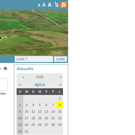
A
A
A
Atburðir
a
«
»
2026
«
ágúst
»
S
M
Þ
M
F
F
L
ndur
1
2
3
4
5
6
7
8
9
10
11
12
13
14
15
16
17
18
19
20
21
22
23
24
25
26
27
28
29
30
31