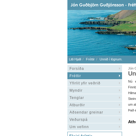
Litli Hjalli
Fréttir
Unnið í lögnum.
Forsíða
Jón 
Un
Fréttir
Nú e
Yfirlit yfir veðrið
Finn
Myndir
Hilma
Tenglar
Stein
um al
Atburðir
Það e
Aðsendar greinar
Veðurspá
Ath
Um vefinn