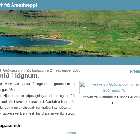
G. Guðjónsson | miðvikudagurinn 24. september 2008
Prent
nið í lögnum.
r verið að vinna í lögnum í grunninum á
bogastöðum.
r Hjartarson er pípulagningarmeistari og er frá
Frá vinstri Guðbrandur-Hilmar-Guðmu
stúni hér í sveit en búsettur í Garðabæ,hann sér
Þ.
lar vatns og skolplagnir og hitalögnina í plötuna.
r talsvert verk enn eftir þar til platan verður steypt.
ugasemdir
Til baka