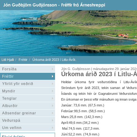
Litli Hjalli
Fréttir
Úrkoma árið 2023 í Litlu-Ávík.
Forsíða
Jón G. Guðjónsson | mánudagurinn 29. janúar 202
Úrkoma árið 2023 í Litlu-Á
Fréttir
Heildar úrkoma fyrir veðurstöðina í Litlu-Áv
Yfirlit yfir veðrið
Ströndum fyrir árið 2023, tekin saman af Veðurs
Myndir
Íslands og tekin hér úr Gagnabrunni Veðurstofun
Tenglar
En úrkoman er þessi eftir mánuðum og innan sviga 
Janúar: 73,6 mm. (67,5 mm.)
Atburðir
Febrúar:99,5 mm. (58,5 mm.)
Aðsendar greinar
Mars:25,8 mm. (142,3 mm.)
Veðurspá
Apríl:49,6 mm.(34,2 mm.)
Um vefinn
Maí:74,5 mm. (117,3 mm.
Júní:52,2 mm. (74,9 mm.)