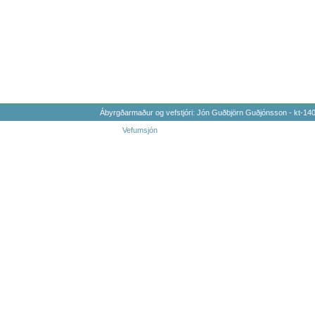
Ábyrgðarmaður og vefstjóri: Jón Guðbjörn Guðjónsson - kt-1
Vefumsjón