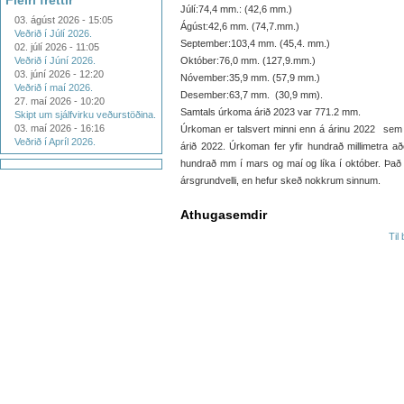
Fleiri fréttir
Júlí:74,4 mm.: (42,6 mm.)
03. ágúst 2026 - 15:05
Ágúst:42,6 mm. (74,7.mm.)
Veðrið í Júlí 2026.
September:103,4 mm. (45,4. mm.)
02. júlí 2026 - 11:05
Veðrið í Júní 2026.
Október:76,0 mm. (127,9.mm.)
03. júní 2026 - 12:20
Nóvember:35,9 mm. (57,9 mm.)
Veðrið í maí 2026.
Desember:63,7 mm. (30,9 mm).
27. maí 2026 - 10:20
Samtals úrkoma árið 2023 var 771.2 mm.
Skipt um sjálfvirku veðurstöðina.
03. maí 2026 - 16:16
Úrkoman er talsvert minni enn á árinu 2022 sem
Veðrið í Apríl 2026.
árið 2022. Úrkoman fer yfir hundrað millimetra a
hundrað mm í mars og maí og líka í október. Það 
ársgrundvelli, en hefur skeð nokkrum sinnum.
Athugasemdir
Til