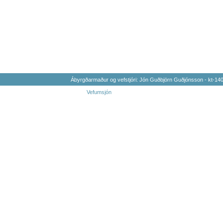
Ábyrgðarmaður og vefstjóri: Jón Guðbjörn Guðjónsson - kt-1
Vefumsjón