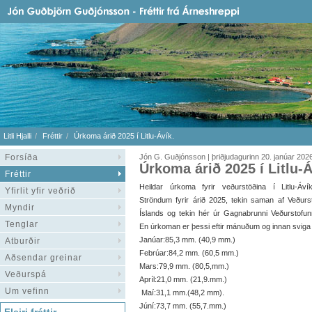
Litli Hjalli
Fréttir
Úrkoma árið 2025 í Litlu-Ávík.
Forsíða
Jón G. Guðjónsson | þriðjudagurinn 20. janúar 202
Úrkoma árið 2025 í Litlu-Á
Fréttir
Heildar úrkoma fyrir veðurstöðina í Litlu-Áv
Yfirlit yfir veðrið
Ströndum fyrir árið 2025, tekin saman af Veðurs
Myndir
Íslands og tekin hér úr Gagnabrunni Veðurstofun
Tenglar
En úrkoman er þessi eftir mánuðum og innan sviga 
Janúar:85,3 mm. (40,9 mm.)
Atburðir
Febrúar:84,2 mm. (60,5 mm.)
Aðsendar greinar
Mars:79,9 mm. (80,5,mm.)
Veðurspá
Apríl:21,0 mm. (21,9.mm.)
Um vefinn
Maí:31,1 mm.(48,2 mm).
Júní:73,7 mm. (55,7.mm.)