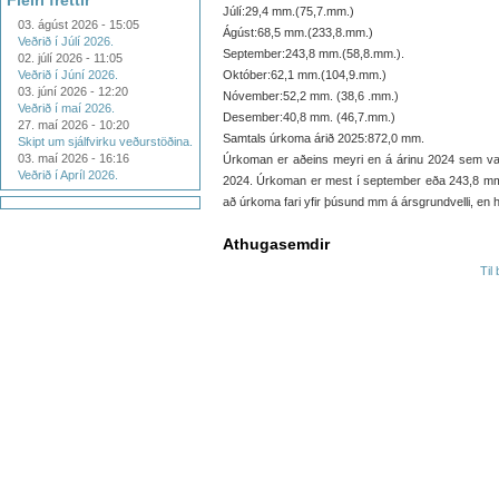
Fleiri fréttir
Júlí:29,4 mm.(75,7.mm.)
03. ágúst 2026 - 15:05
Ágúst:68,5 mm.(233,8.mm.)
Veðrið í Júlí 2026.
September:243,8 mm.(58,8.mm.).
02. júlí 2026 - 11:05
Veðrið í Júní 2026.
Október:62,1 mm.(104,9.mm.)
03. júní 2026 - 12:20
Nóvember:52,2 mm. (38,6 .mm.)
Veðrið í maí 2026.
Desember:40,8 mm. (46,7.mm.)
27. maí 2026 - 10:20
Samtals úrkoma árið 2025:872,0 mm.
Skipt um sjálfvirku veðurstöðina.
03. maí 2026 - 16:16
Úrkoman er aðeins meyri en á árinu 2024 sem va
Veðrið í Apríl 2026.
2024. Úrkoman er mest í september eða 243,8 mm.
að úrkoma fari yfir þúsund mm á ársgrundvelli, en
Athugasemdir
Til