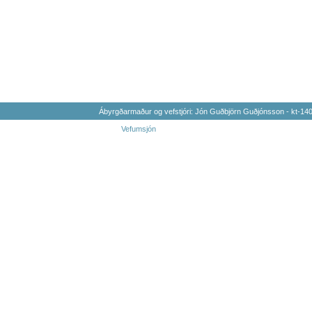
Ábyrgðarmaður og vefstjóri: Jón Guðbjörn Guðjónsson - kt-1
Vefumsjón