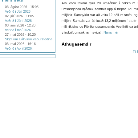
Fleiri fréttir
Alls voru teknar fyrir 20 umsóknir í flokknum s
03. ágúst 2026 - 15:05
umsækjanda hljóðaði samtals upp á tæpar 121 mil
Veðrið í Júlí 2026.
milljónir. Samþykkt var að veita 12 aðilum stofn- og
02. júlí 2026 - 11:05
Veðrið í Júní 2026.
milljón. Samtals var úthlutað 13,2 milljónum í sto
03. júní 2026 - 12:20
milli ríkisins og Fjórðungssambands Vestfirðinga árið
Veðrið í maí 2026.
yfirskrift umsóknar í sviga):
Nánar hér
27. maí 2026 - 10:20
Skipt um sjálfvirku veðurstöðina.
Athugasemdir
03. maí 2026 - 16:16
Veðrið í Apríl 2026.
Til