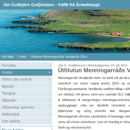
Litli Hjalli
Fréttir
Úthlutun Menningarráðs Vestfjarða 2014.
Forsíða
Jón G. Guðjónsson | fimmtudagurinn 24. júlí 2014
Úthlutun Menningarráðs V
Fréttir
Menningarráð Vestfjarða hefur nú lokið við að fara 
Yfirlit yfir veðrið
umsóknir um styrki vegna ársins 2014 og stj
Myndir
Fjórðungssambands Vestfjarða staðfest tillögu ráð
Tenglar
um úthlutun. Að þessu sinni voru samtals 35,2 millj
til úthlutunar til margvíslegra menningarverkefn
Atburðir
uppbyggingar víða um Vestfirði. Umsóknir v
Aðsendar greinar
fjölbreyttar og mörg verkefni afar áhugave
Veðurspá
Menningarráð vill óska styrkhöfum til hamingju m
Um vefinn
vinnu að sínum verkefnum. Listi um framlög er birt
Stofn og rekstrarstyrkir: