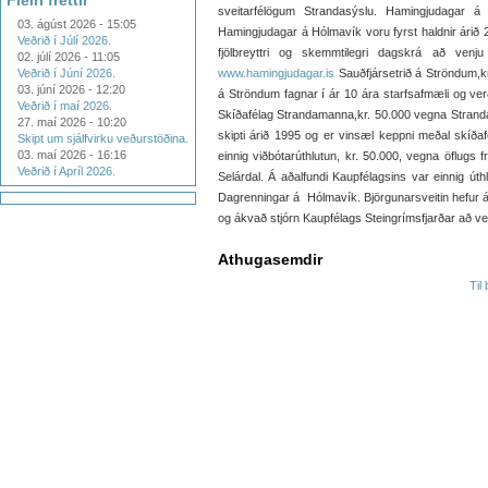
Fleiri fréttir
sveitarfélögum Strandasýslu. Hamingjudagar á
03. ágúst 2026 - 15:05
Hamingjudagar á Hólmavík voru fyrst haldnir árið 200
Veðrið í Júlí 2026.
fjölbreyttri og skemmtilegri dagskrá að venj
02. júlí 2026 - 11:05
Veðrið í Júní 2026.
www.hamingjudagar.is
Sauðfjársetrið á Ströndum,kr
03. júní 2026 - 12:20
á Ströndum fagnar í ár 10 ára starfsafmæli og verð
Veðrið í maí 2026.
Skíðafélag Strandamanna,kr. 50.000 vegna Stranda
27. maí 2026 - 10:20
skipti árið 1995 og er vinsæl keppni meðal skíðaf
Skipt um sjálfvirku veðurstöðina.
03. maí 2026 - 16:16
einnig viðbótarúthlutun, kr. 50.000, vegna öflugs
Veðrið í Apríl 2026.
Selárdal. Á aðalfundi Kaupfélagsins var einnig úthl
Dagrenningar á Hólmavík. Björgunarsveitin hefur á
og ákvað stjórn Kaupfélags Steingrímsfjarðar að veita
Athugasemdir
Til