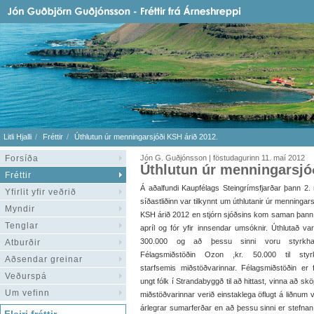
Litli Hjalli
Fréttir
Úthlutun úr menningarsjóði KSH árið 2012.
Forsíða
Jón G. Guðjónsson | föstudagurinn 11. maí 2012
Úthlutun úr menningarsjó
Fréttir
Á aðalfundi Kaupfélags Steingrímsfjarðar þann 2.
Yfirlit yfir veðrið
síðastliðinn var tilkynnt um úthlutanir úr menningars
Myndir
KSH árið 2012 en stjórn sjóðsins kom saman þann
Tenglar
apríl og fór yfir innsendar umsóknir. Úthlutað var
300.000 og að þessu sinni voru styrkhaf
Atburðir
Félagsmiðstöðin Ozon ,kr. 50.000 til styrk
Aðsendar greinar
starfsemis miðstöðvarinnar. Félagsmiðstöðin er f
Veðurspá
ungt fólk í Strandabyggð til að hittast, vinna að 
Um vefinn
miðstöðvarinnar verið einstaklega öflugt á liðnum ve
árlegrar sumarferðar en að þessu sinni er stefnan s