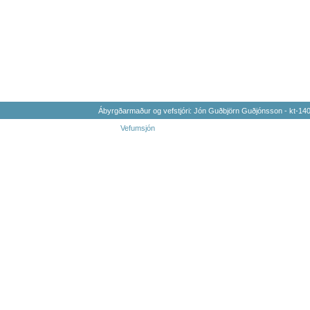
Ábyrgðarmaður og vefstjóri: Jón Guðbjörn Guðjónsson - kt-1
Vefumsjón