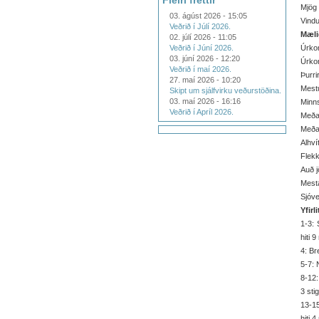
Fleiri fréttir
Mjög 
03. ágúst 2026 - 15:05
Vindu
Veðrið í Júlí 2026.
Mæli
02. júlí 2026 - 11:05
Veðrið í Júní 2026.
Úrko
03. júní 2026 - 12:20
Úrkom
Veðrið í maí 2026.
Þurri
27. maí 2026 - 10:20
Mestu
Skipt um sjálfvirku veðurstöðina.
03. maí 2026 - 16:16
Minns
Veðrið í Apríl 2026.
Meðal
Meðal
Alhví
Flekk
Auð j
Mesta
Sjóve
Yfirl
1-3: 
hiti 9
4: Bre
5-7: 
8-12:
3 stig
13-15
hiti 4