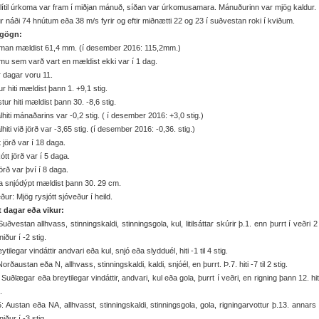
lítil úrkoma var fram í miðjan mánuð, síðan var úrkomusamara. Mánuðurinn var mjög kaldur.
r náði 74 hnútum eða 38 m/s fyrir og eftir miðnætti 22 og 23 í suðvestan roki í kviðum.
gögn:
man mældist 61,4 mm. (í desember 2016: 115,2mm.)
u sem varð vart en mældist ekki var í 1 dag.
r dagar voru 11.
r hiti mældist þann 1. +9,1 stig.
tur hiti mældist þann 30. -8,6 stig.
hiti mánaðarins var -0,2 stig. ( í desember 2016: +3,0 stig.)
hiti við jörð var -3,65 stig. (í desember 2016: -0,36. stig.)
t jörð var í 18 daga.
ótt jörð var í 5 daga.
örð var því í 8 daga.
 snjódýpt mældist þann 30. 29 cm.
ður: Mjög rysjótt sjóveður í heild.
it dagar eða vikur:
Suðvestan allhvass, stinningskaldi, stinningsgola, kul, litilsáttar skúrir þ.1. enn þurrt í veðri 2
 niður í -2 stig.
ytilegar vindáttir andvari eða kul, snjó eða slydduél, hiti -1 til 4 stig.
Norðaustan eða N, allhvass, stinningskaldi, kaldi, snjóél, en þurrt. Þ.7. hiti -7 til 2 stig.
 Suðlægar eða breytilegar vindáttir, andvari, kul eða gola, þurrt í veðri, en rigning þann 12. hiti 
.
: Austan eða NA, allhvasst, stinningskaldi, stinningsgola, gola, rigningarvottur þ.13. annars 
 niður í -3 stig.