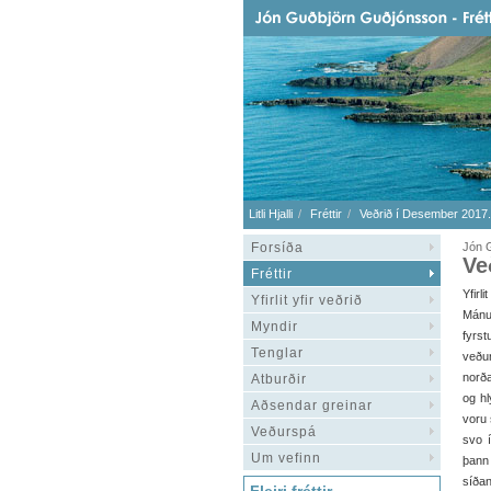
Litli Hjalli
Fréttir
Veðrið í Desember 2017.
Forsíða
Jón G
Ve
Fréttir
Yfirli
Yfirlit yfir veðrið
Mánuð
Myndir
fyrst
Tenglar
veðu
norð
Atburðir
og hl
Aðsendar greinar
voru 
Veðurspá
svo í
Um vefinn
þann
síðan