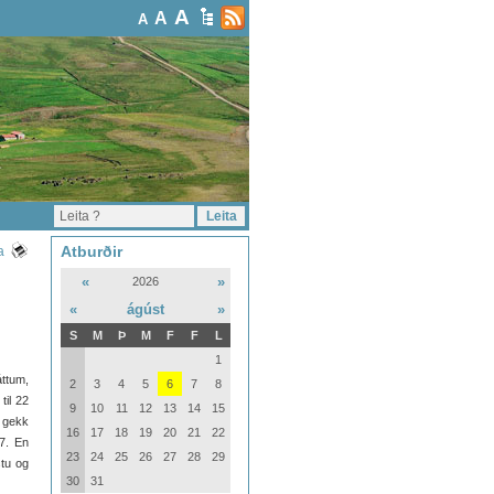
A
A
A
Atburðir
a
«
»
2026
«
ágúst
»
S
M
Þ
M
F
F
L
1
ttum,
2
3
4
5
6
7
8
til 22
9
10
11
12
13
14
15
3 gekk
16
17
18
19
20
21
22
27. En
23
24
25
26
27
28
29
tu og
30
31