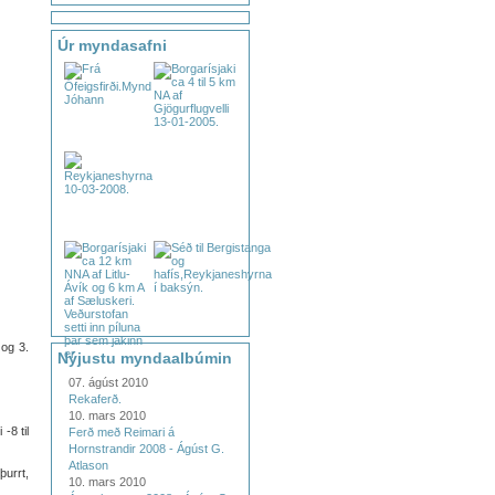
Úr myndasafni
 og 3.
Nýjustu myndaalbúmin
07. ágúst 2010
Rekaferð.
10. mars 2010
-8 til
Ferð með Reimari á
Hornstrandir 2008 - Ágúst G.
Atlason
þurrt,
10. mars 2010