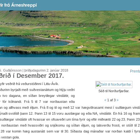
. Guðjónsson | þriðjudagurinn 2. janúar 2018
Prent
ðrið í Desember 2017.
t yfir veðrið frá veðurstöðinni í Litlu-Ávík.
urinn byrjaði með suðvestanáttum og hlýju veðri
Séð til Norðurfjarðar.
u tvo dagana, en síðan breytilegar vindáttir, og
«
1
af 3
»
r fór kólnandi. Frá 5 til 7 var norðaustan eða
an og allhvass með éljum. Frá 8 og til og með 12 var hægviðrasamt mest í suðlægum vindá
ýnaði svolítið þann 12. Þann 13 til 15 voru austlægar og eða NA, vindáttir. En frá 16 og fram 
suðlægar vindáttir oft hvassar en ofsaveðri um tíma fyrir og eftir miðnætti 22 og 23. Þann 2
 norðaustan með hvassviðri og snjókomu og síðan éljum, og talsverðu frosti, er stóð til 
 28 var komin hæg austanátt sem var til 30. Síðasta dag mánaðar var norðan kaldi í fyrs
 vestan gola.