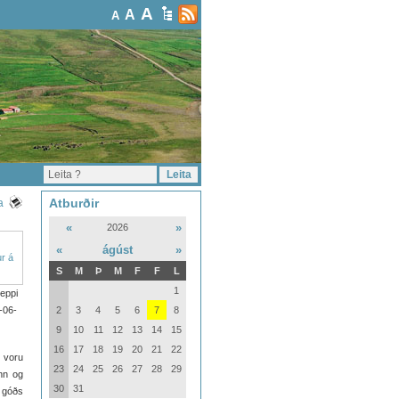
A
A
A
Atburðir
a
«
»
2026
«
ágúst
»
S
M
Þ
M
F
F
L
1
eppi
-06-
2
3
4
5
6
7
8
9
10
11
12
13
14
15
16
17
18
19
20
21
22
ð voru
23
24
25
26
27
28
29
inn og
30
31
 góðs