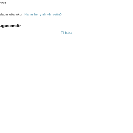
fars.
it dagar eða vikur:
Nánar hér yfirlit yfir veðrið.
ugasemdir
Til baka