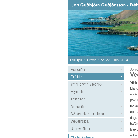
Litli Hjalli
Fréttir
Veðrið í Júní 2014.
Forsíða
Jón G
Ve
Fréttir
Yfirli
Yfirlit yfir veðrið
Mánu
Myndir
norð
Tenglar
þokul
fór a
Atburðir
bili.
Aðsendar greinar
daga,
Veðurspá
hafát
Um vefinn
breyt
úrko