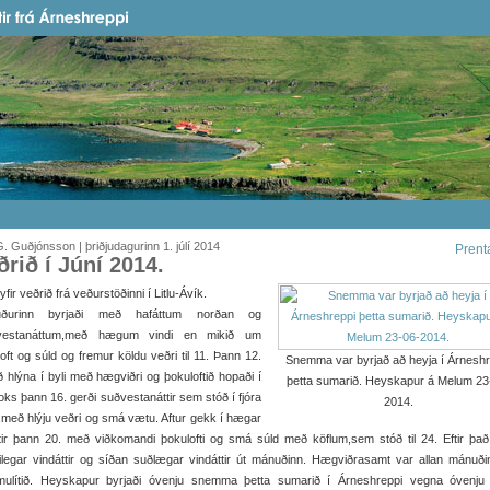
. Guðjónsson | þriðjudagurinn 1. júlí 2014
Prent
ðrið í Júní 2014.
t yfir veðrið frá veðurstöðinni í Litlu-Ávík.
ðurinn byrjaði með hafáttum norðan og
vestanáttum,með hægum vindi en mikið um
oft og súld og fremur köldu veðri til 11. Þann 12.
Snemma var byrjað að heyja í Árneshr
ð hlýna í byli með hægviðri og þokuloftið hopaði í
þetta sumarið. Heyskapur á Melum 23
 Loks þann 16. gerði suðvestanáttir sem stóð í fjóra
2014.
með hlýju veðri og smá vætu. Aftur gekk í hægar
tir þann 20. með viðkomandi þokulofti og smá súld með köflum,sem stóð til 24. Eftir þa
ilegar vindáttir og síðan suðlægar vindáttir út mánuðinn. Hægviðrasamt var allan mánuð
mulítið. Heyskapur byrjaði óvenju snemma þetta sumarið í Árneshreppi vegna óvenju