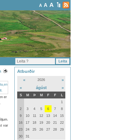
A
A
A
Atburðir
a
«
»
2026
«
ágúst
»
S
M
Þ
M
F
F
L
en er
1
.
2
3
4
5
6
7
8
9
10
11
12
13
14
15
éljum.
16
17
18
19
20
21
22
st var
23
24
25
26
27
28
29
30
31