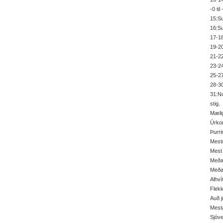
-0 til
15:Su
16:Su
17-18
19-20
21-22
23-24
25-27
28-30
31:No
stig.
Mæli
Úrko
Þurri
Mestu
Mest 
Meðal
Meðal
Alhví
Flekk
Auð j
Mesta
Sjóv