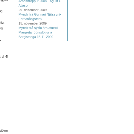
Árneshreppur 2008 - Ágúst G.
Atlason
29. desember 2009
ig.
Myndir frá Gunnari Njálssyni-
Ferðafélagsferð.
tig.
15. nóvember 2009
Myndir frá sjötíu ára afmæli
ig.
Margrétar Jónsdóttur á
Bergistanga.15-11-2009.
.
til -5
jóinn