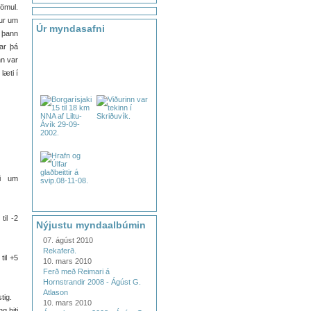
ömul.
mur um
Úr myndasafni
r þann
var þá
nn var
læti í
di um
til -2
Nýjustu myndaalbúmin
07. ágúst 2010
Rekaferð.
til +5
10. mars 2010
Ferð með Reimari á
Hornstrandir 2008 - Ágúst G.
Atlason
tig.
10. mars 2010
g,hiti