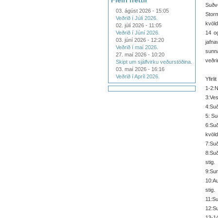
Fleiri fréttir
Suðv
03. ágúst 2026 - 15:05
Storm
Veðrið í Júlí 2026.
kvöld
02. júlí 2026 - 11:05
Veðrið í Júní 2026.
14 og
03. júní 2026 - 12:20
jafna
Veðrið í maí 2026.
sunna
27. maí 2026 - 10:20
veðri
Skipt um sjálfvirku veðurstöðina.
03. maí 2026 - 16:16
Veðrið í Apríl 2026.
Yfirl
1-2:N
3:Ves
4:Suð
5: Su
6:Su
kvöldi
7:Suð
8:Suð
stig.
9:Sun
10:Au
stig.
11:Su
12:Su
13-14