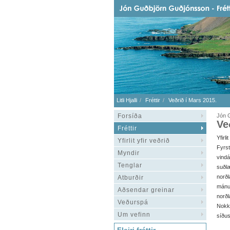
Litli Hjalli
Fréttir
Veðrið í Mars 2015.
Forsíða
Jón G
Ve
Fréttir
Yfirli
Yfirlit yfir veðrið
Fyrs
Myndir
vind
Tenglar
suðl
norðl
Atburðir
mánu
Aðsendar greinar
norðl
Veðurspá
Nokku
Um vefinn
síðu