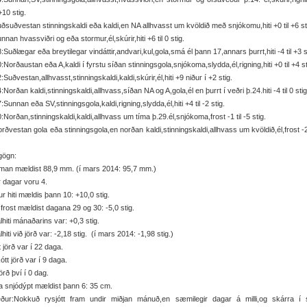
 +10 stig.
ðsuðvestan stinningskaldi eða kaldi,en NA allhvasst um kvöldið með snjókomu,hiti +0 til +6 st
nnan hvassviðri og eða stormur,él,skúrir,hiti +6 til 0 stig.
:Suðlægar eða breytilegar vindáttir,andvari,kul,gola,smá él þann 17,annars þurrt,hiti -4 til +3 s
:Norðaustan eða A,kaldi í fyrstu síðan stinningsgola,snjókoma,slydda,él,rigning,hiti +0 til +4 st
:Suðvestan,allhvasst,stinningskaldi,kaldi,skúrir,él,hiti +9 niður í +2 stig.
:Norðan kaldi,stinningskaldi,allhvass,síðan NA og A,gola,él en þurrt í veðri þ.24.hiti -4 til 0 stig
:Sunnan eða SV,stinningsgola,kaldi,rigning,slydda,él,hiti +4 til -2 stig.
:Norðan,stinningskaldi,kaldi,allhvass um tíma þ.29.él,snjókoma,frost -1 til -5 stig.
rðvestan gola eða stinningsgola,en norðan kaldi,stinningskaldi,allhvass um kvöldið,él,frost -2 
gögn:
man mældist 88,9 mm. (í mars 2014: 95,7 mm.)
r dagar voru 4.
r hiti mældis þann 10: +10,0 stig.
frost mældist dagana 29 og 30: -5,0 stig.
hiti mánaðarins var: +0,3 stig.
hiti við jörð var: -2,18 stig. (í mars 2014: -1,98 stig.)
t jörð var í 22 daga.
ótt jörð var í 9 daga.
örð því í 0 dag.
 snjódýpt mældist þann 6: 35 cm.
eður:Nokkuð rysjótt fram undir miðjan mánuð,en sæmilegir dagar á milli,og skárra í s