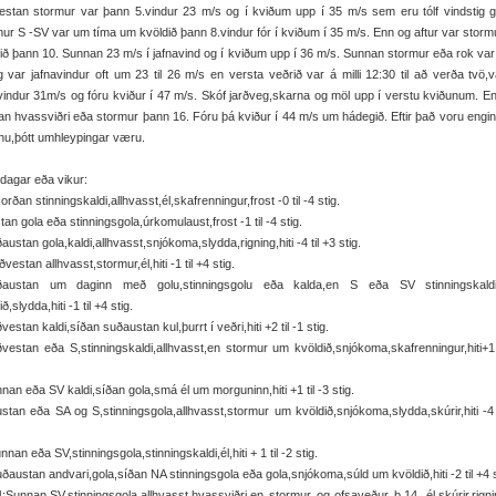
estan stormur var þann 5.vindur 23 m/s og í kviðum upp í 35 m/s sem eru tólf vindstig g
ur S -SV var um tíma um kvöldið þann 8.vindur fór í kviðum í 35 m/s. Enn og aftur var stor
ið þann 10. Sunnan 23 m/s í jafnavind og í kviðum upp í 36 m/s. Sunnan stormur eða rok va
 var jafnavindur oft um 23 til 26 m/s en versta veðrið var á milli 12:30 til að verða tvö,
vindur 31m/s og fóru kviður í 47 m/s. Skóf jarðveg,skarna og möl upp í verstu kviðunum. E
n hvassviðri eða stormur þann 16. Fóru þá kviður í 44 m/s um hádegið. Eftir það voru engin 
nu,þótt umhleypingar væru.
it dagar eða vikur:
orðan stinningskaldi,allhvasst,él,skafrenningur,frost -0 til -4 stig.
tan gola eða stinningsgola,úrkomulaust,frost -1 til -4 stig.
austan gola,kaldi,allhvasst,snjókoma,slydda,rigning,hiti -4 til +3 stig.
ðvestan allhvasst,stormur,él,hiti -1 til +4 stig.
ðaustan um daginn með golu,stinningsgolu eða kalda,en S eða SV stinningskal
ð,slydda,hiti -1 til +4 stig.
vestan kaldi,síðan suðaustan kul,þurrt í veðri,hiti +2 til -1 stig.
vestan eða S,stinningskaldi,allhvasst,en stormur um kvöldið,snjókoma,skafrenningur,hiti+1 
nan eða SV kaldi,síðan gola,smá él um morguninn,hiti +1 til -3 stig.
stan eða SA og S,stinningsgola,allhvasst,stormur um kvöldið,snjókoma,slydda,skúrir,hiti -4 
nnan eða SV,stinningsgola,stinningskaldi,él,hiti + 1 til -2 stig.
ðaustan andvari,gola,síðan NA stinningsgola eða gola,snjókoma,súld um kvöldið,hiti -2 til +4 s
:Sunnan,SV,stinningsgola,allhvasst,hvassviðri,en stormur og ofsaveður þ.14. él,skúrir,rignin