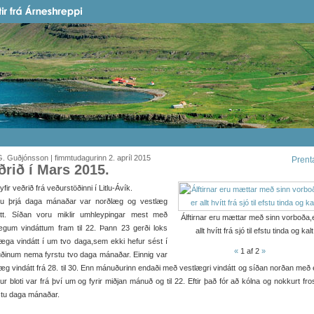
. Guðjónsson | fimmtudagurinn 2. apríl 2015
Prent
ðrið í Mars 2015.
t yfir veðrið frá veðurstöðinni í Litlu-Ávík.
tu þrjá daga mánaðar var norðlæg og vestlæg
átt. Síðan voru miklir umhleypingar mest með
Álftirnar eru mættar með sinn vorboða,
ægum vindáttum fram til 22. Þann 23 gerði loks
allt hvítt frá sjó til efstu tinda og kalt
æga vindátt í um tvo daga,sem ekki hefur sést í
«
1
af 2
»
ðinum nema fyrstu tvo daga mánaðar. Einnig var
æg vindátt frá 28. til 30. Enn mánuðurinn endaði með vestlægri vindátt og síðan norðan með 
r bloti var frá því um og fyrir miðjan mánuð og til 22. Eftir það fór að kólna og nokkurt fro
stu daga mánaðar.