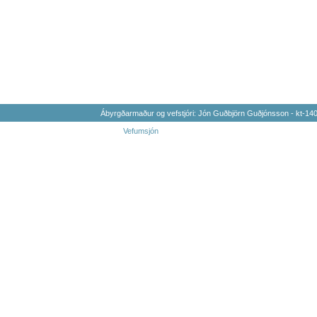
Ábyrgðarmaður og vefstjóri: Jón Guðbjörn Guðjónsson - kt-1
Vefumsjón