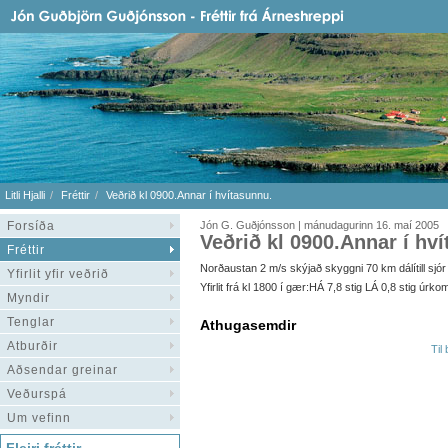
Litli Hjalli
Fréttir
Veðrið kl 0900.Annar í hvítasunnu.
Forsíða
Jón G. Guðjónsson | mánudagurinn 16. maí 2005
Veðrið kl 0900.Annar í hv
Fréttir
Norðaustan 2 m/s skýjað skyggni 70 km dálítill sjór hi
Yfirlit yfir veðrið
Yfirlit frá kl 1800 í gær:HÁ 7,8 stig LÁ 0,8 stig úrko
Myndir
Tenglar
Athugasemdir
Atburðir
Til
Aðsendar greinar
Veðurspá
Um vefinn