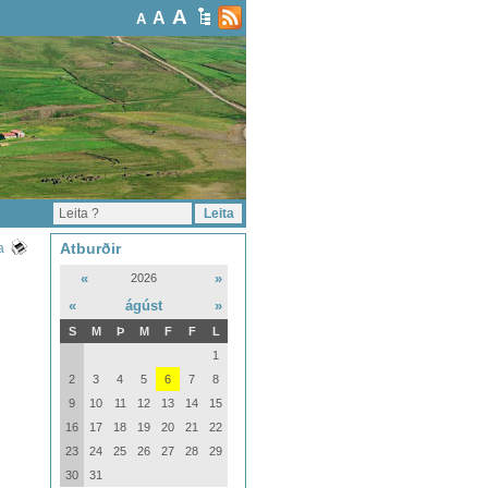
A
A
A
Atburðir
a
«
»
2026
«
ágúst
»
S
M
Þ
M
F
F
L
1
2
3
4
5
6
7
8
9
10
11
12
13
14
15
16
17
18
19
20
21
22
23
24
25
26
27
28
29
30
31