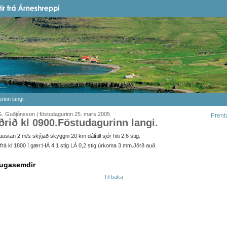
rinn langi.
. Guðjónsson | föstudagurinn 25. mars 2005
Prent
ðrið kl 0900.Föstudagurinn langi.
ustan 2 m/s skýjað skyggni 20 km dálítill sjór hiti 2,6 stig.
it frá kl 1800 í gær:HÁ 4,1 stig LÁ 0,2 stig úrkoma 3 mm.Jörð auð.
ugasemdir
Til baka