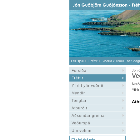
Litli Hjalli
Fréttir
Veðrið kl 0900.Föstudagu
Forsíða
Jón G
Ve
Fréttir
Norða
Yfirlit yfir veðrið
Yfirl
Myndir
Tenglar
Ath
Atburðir
Aðsendar greinar
Veðurspá
Um vefinn