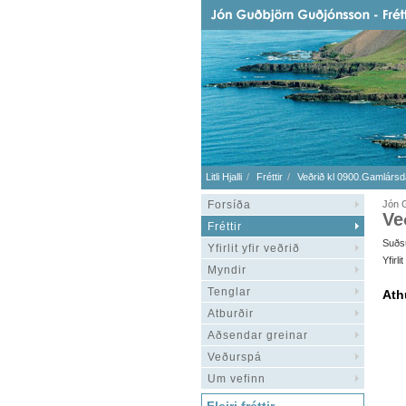
Litli Hjalli
Fréttir
Veðrið kl 0900.Gamlársd
Forsíða
Jón 
Ve
Fréttir
Suðsu
Yfirlit yfir veðrið
Yfirl
Myndir
Tenglar
Ath
Atburðir
Aðsendar greinar
Veðurspá
Um vefinn