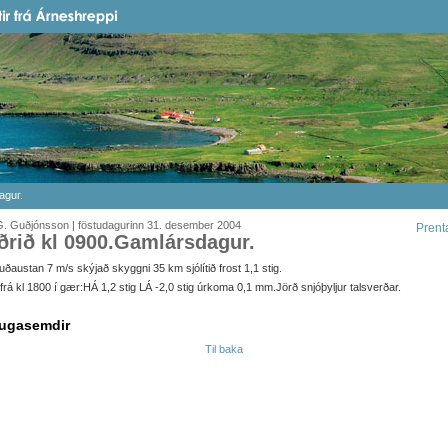
agur.
G. Guðjónsson | föstudagurinn 31. desember 2004
Prent
ðrið kl 0900.Gamlársdagur.
ðaustan 7 m/s skýjað skyggni 35 km sjólítið frost 1,1 stig.
it frá kl 1800 í gær:HÁ 1,2 stig LÁ -2,0 stig úrkoma 0,1 mm.Jörð snjóþyljur talsverðar.
ugasemdir
Til baka