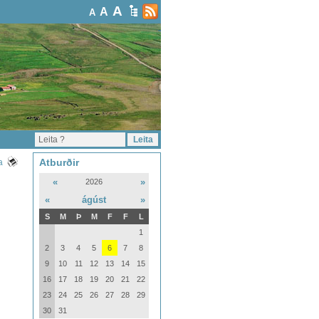
A
A
A
Atburðir
a
«
»
2026
«
ágúst
»
S
M
Þ
M
F
F
L
1
2
3
4
5
6
7
8
9
10
11
12
13
14
15
16
17
18
19
20
21
22
23
24
25
26
27
28
29
30
31