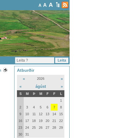
A
A
A
Atburðir
a
«
»
2026
«
ágúst
»
S
M
Þ
M
F
F
L
1
2
3
4
5
6
7
8
9
10
11
12
13
14
15
16
17
18
19
20
21
22
23
24
25
26
27
28
29
30
31