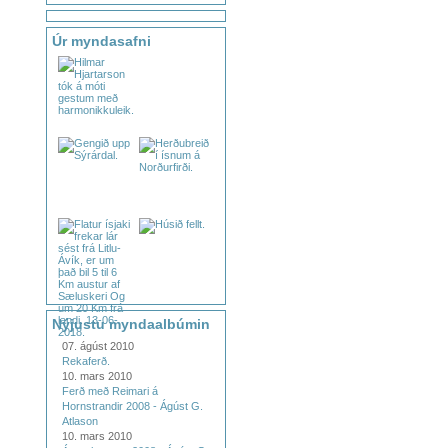
Úr myndasafni
Nýjustu myndaalbúmin
07. ágúst 2010
Rekaferð.
10. mars 2010
Ferð með Reimari á
Hornstrandir 2008 - Ágúst G.
Atlason
10. mars 2010