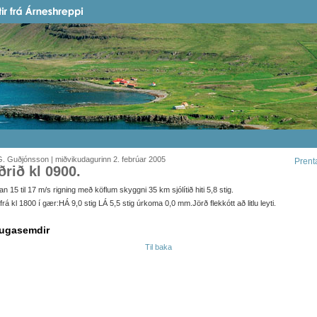
. Guðjónsson | miðvikudagurinn 2. febrúar 2005
Prent
ðrið kl 0900.
n 15 til 17 m/s rigning með köflum skyggni 35 km sjólítið hiti 5,8 stig.
it frá kl 1800 í gær:HÁ 9,0 stig LÁ 5,5 stig úrkoma 0,0 mm.Jörð flekkótt að litlu leyti.
ugasemdir
Til baka