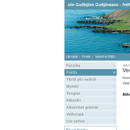
Litli Hjalli
Fréttir
Veðrið kl 0900.
Forsíða
Jón G
Ve
Fréttir
Sunna
Yfirlit yfir veðrið
Yfirl
Myndir
Tenglar
Ath
Atburðir
Aðsendar greinar
Veðurspá
Um vefinn