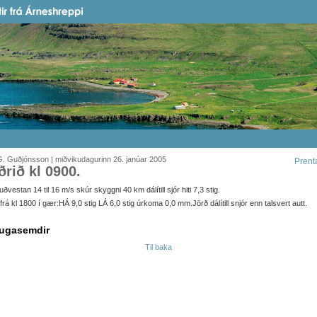
. Guðjónsson | miðvikudagurinn 26. janúar 2005
Prent
ðrið kl 0900.
ðvestan 14 til 16 m/s skúr skyggni 40 km dálítill sjór hiti 7,3 stig.
it frá kl 1800 í gær:HÁ 9,0 stig LÁ 6,0 stig úrkoma 0,0 mm.Jörð dálítill snjór enn talsvert autt.
ugasemdir
Til baka