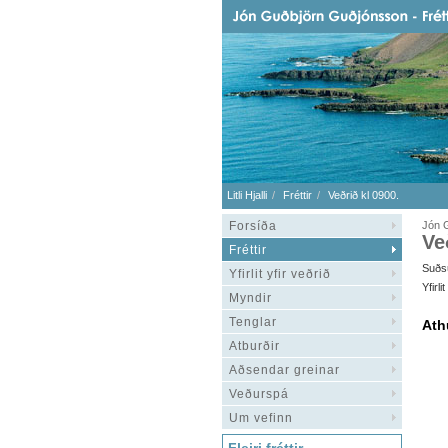
Litli Hjalli
Fréttir
Veðrið kl 0900.
Forsíða
Jón G
Ve
Fréttir
Suðsu
Yfirlit yfir veðrið
Yfirl
Myndir
Tenglar
Ath
Atburðir
Aðsendar greinar
Veðurspá
Um vefinn