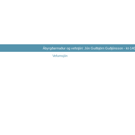
Ábyrgðarmaður og vefstjóri: Jón Guðbjörn Guðjónsson - kt-1
Vefumsjón