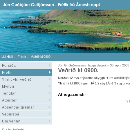
Litli Hjalli
Fréttir
Veðrið kl 0900.
Forsíða
Jón G. Guðjónsson | laugardagurinn 30. apríl 2005
Veðrið kl 0900.
Fréttir
Norðan 12 m/s snjókoma skyggni 4 km allmikill sjór f
Yfirlit yfir veðrið
Yfirlit frá kl 1800 í gær:HÁ 1,2 stig LÁ -1,3 stig úr
Myndir
Tenglar
Athugasemdir
Atburðir
Til
Aðsendar greinar
Veðurspá
Um vefinn