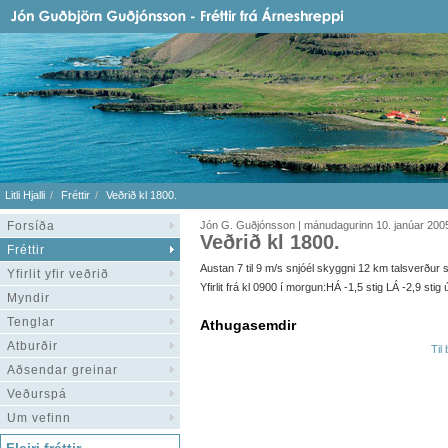
Litli Hjalli
Fréttir
Veðrið kl 1800.
Forsíða
Jón G. Guðjónsson | mánudagurinn 10. janúar 200
Veðrið kl 1800.
Fréttir
Austan 7 til 9 m/s snjóél skyggni 12 km talsverður sj
Yfirlit yfir veðrið
Yfirlit frá kl 0900 í morgun:HÁ -1,5 stig LÁ -2,9 st
Myndir
Tenglar
Athugasemdir
Atburðir
Til
Aðsendar greinar
Veðurspá
Um vefinn