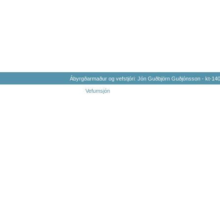
Ábyrgðarmaður og vefstjóri: Jón Guðbjörn Guðjónsson - kt-1
Vefumsjón