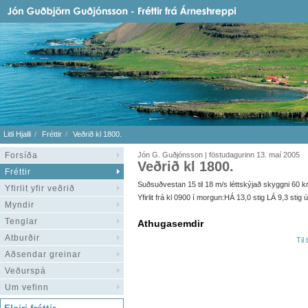
Litli Hjalli
Fréttir
Veðrið kl 1800.
Forsíða
Jón G. Guðjónsson | föstudagurinn 13. maí 2005
Veðrið kl 1800.
Fréttir
Suðsuðvestan 15 til 18 m/s léttskýjað skyggni 60 km dá
Yfirlit yfir veðrið
Yfirlit frá kl 0900 í morgun:HÁ 13,0 stig LÁ 9,3 stig
Myndir
Tenglar
Athugasemdir
Atburðir
Til
Aðsendar greinar
Veðurspá
Um vefinn