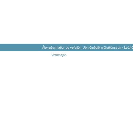
Ábyrgðarmaður og vefstjóri: Jón Guðbjörn Guðjónsson - kt-1
Vefumsjón