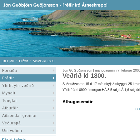
Litli Hjalli
Fréttir
Veðrið kl 1800.
Forsíða
Jón G. Guðjónsson | mánudagurinn 7. febrúar 200
Veðrið kl 1800.
Fréttir
Suðsuðvestan 15 til 17 m/s skýjað skyggni 25 km sjólí
Yfirlit yfir veðrið
Yfirlit frá kl 0900 í morgun:HÁ 3,5 stig LÁ 1,6 stig
Myndir
Tenglar
Athugasemdir
Atburðir
Til
Aðsendar greinar
Veðurspá
Um vefinn