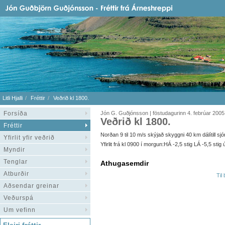
Litli Hjalli
Fréttir
Veðrið kl 1800.
Forsíða
Jón G. Guðjónsson | föstudagurinn 4. febrúar 2005
Veðrið kl 1800.
Fréttir
Norðan 9 til 10 m/s skýjað skyggni 40 km dálítill sjór
Yfirlit yfir veðrið
Yfirlit frá kl 0900 í morgun:HÁ -2,5 stig LÁ -5,5 st
Myndir
Tenglar
Athugasemdir
Atburðir
Til
Aðsendar greinar
Veðurspá
Um vefinn