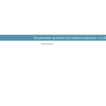
Ábyrgðarmaður og vefstjóri: Jón Guðbjörn Guðjónsson - kt-1
Vefumsjón