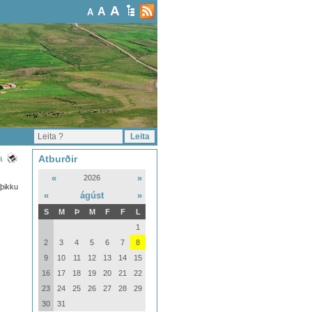
A
A
A
Atburðir
a
«
»
2026
sþikku
«
ágúst
»
S
M
Þ
M
F
F
L
1
2
3
4
5
6
7
8
9
10
11
12
13
14
15
16
17
18
19
20
21
22
23
24
25
26
27
28
29
30
31