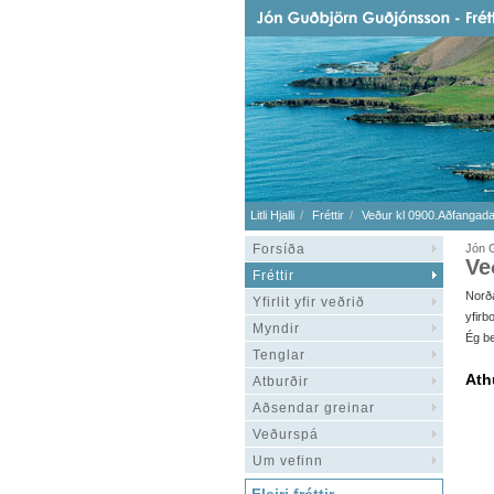
Litli Hjalli
Fréttir
Veður kl 0900.Aðfangadag
Forsíða
Jón 
Ve
Fréttir
Norða
Yfirlit yfir veðrið
yfirb
Myndir
Ég be
Tenglar
Ath
Atburðir
Aðsendar greinar
Veðurspá
Um vefinn