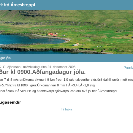
ur jóla.
G. Guðjónsson | miðvikudagurinn 24. desember 2003
Prent
ður kl 0900.Aðfangadagur jóla.
n 7 til 8 m/s snjókoma skyggni 9 km frost 1,0 stig talsverður sjór,jörð dálítill snjór með mi
orði.Yfirlit frá kl 1800 í gær:Úrkoman var 8 mm HÁ +3,4 LÁ -1,8 stig.
ndi á veður á Vedur.is og á textavarpi sjónvarps.Það eru hvít jól hér í Árneshreppi.
ugasemdir
Til baka