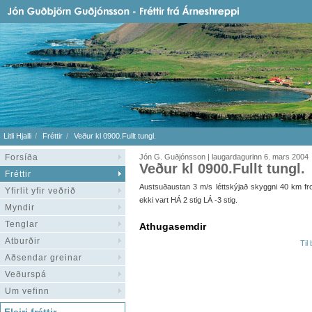
Litli Hjalli
Fréttir
Veður kl 0900.Fullt tungl.
Forsíða
Jón G. Guðjónsson | laugardagurinn 6. mars 2004
Veður kl 0900.Fullt tungl.
Fréttir
Austsuðaustan 3 m/s léttskýjað skyggni 40 km fros
Yfirlit yfir veðrið
ekki vart HÁ 2 stig LÁ -3 stig.
Myndir
Tenglar
Athugasemdir
Atburðir
Til
Aðsendar greinar
Veðurspá
Um vefinn