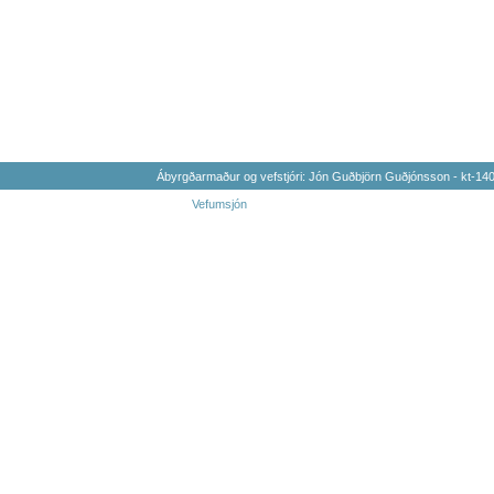
Ábyrgðarmaður og vefstjóri: Jón Guðbjörn Guðjónsson - kt-1
Vefumsjón