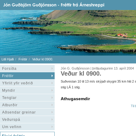
Litli Hjalli
Fréttir
Veður kl 0900.
Forsíða
Jón G. Guðjónsson | þriðjudagurinn 13. apríl 2004
Veður kl 0900.
Fréttir
Suðvestan 10 til 13 m/s skýjað skygni 35 km hiti 2 s
Yfirlit yfir veðrið
stig LÁ 1 stig.
Myndir
Tenglar
Athugasemdir
Atburðir
Til
Aðsendar greinar
Veðurspá
Um vefinn