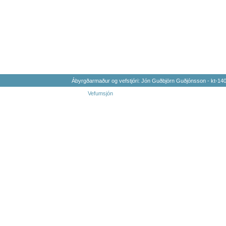
Ábyrgðarmaður og vefstjóri: Jón Guðbjörn Guðjónsson - kt-1
Vefumsjón