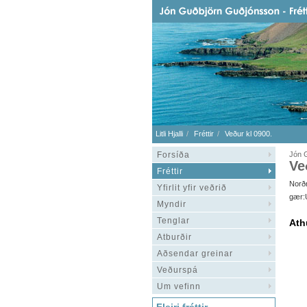
Litli Hjalli
Fréttir
Veður kl 0900.
Forsíða
Jón 
Ve
Fréttir
Norð
Yfirlit yfir veðrið
gær:Ú
Myndir
Tenglar
Ath
Atburðir
Aðsendar greinar
Veðurspá
Um vefinn