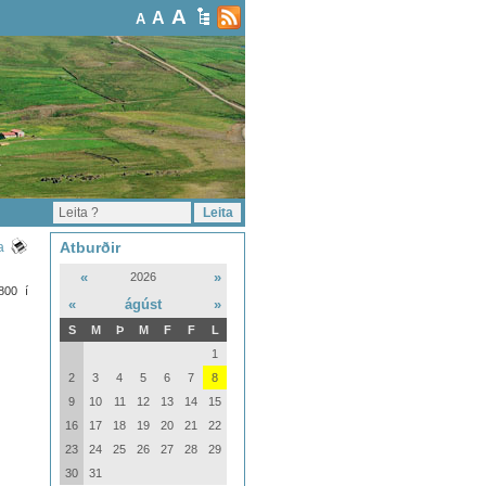
A
A
A
Atburðir
a
«
»
2026
800 í
«
ágúst
»
S
M
Þ
M
F
F
L
1
2
3
4
5
6
7
8
9
10
11
12
13
14
15
16
17
18
19
20
21
22
23
24
25
26
27
28
29
30
31