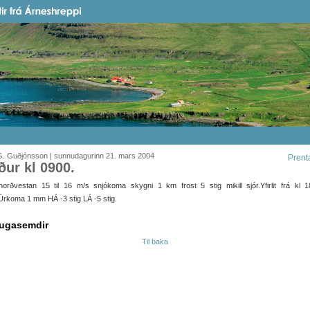
G. Guðjónsson | sunnudagurinn 21. mars 2004
Prent
ður kl 0900.
norðvestan 15 til 16 m/s snjókoma skygni 1 km frost 5 stig mikill sjór.Yfirlit frá kl 1
rkoma 1 mm HÁ -3 stig LÁ -5 stig.
ugasemdir
Til baka