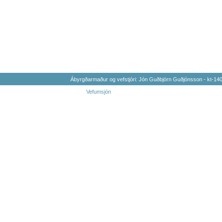
Ábyrgðarmaður og vefstjóri: Jón Guðbjörn Guðjónsson - kt-1
Vefumsjón