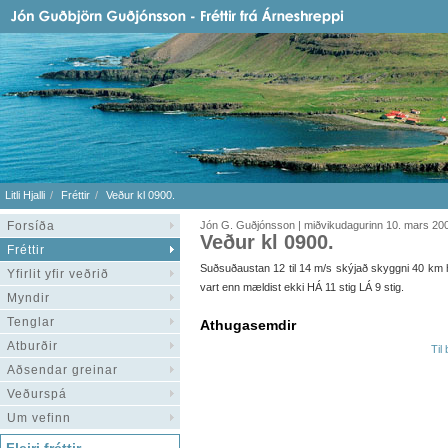
Litli Hjalli
Fréttir
Veður kl 0900.
Forsíða
Jón G. Guðjónsson | miðvikudagurinn 10. mars 20
Veður kl 0900.
Fréttir
Suðsuðaustan 12 til 14 m/s skýjað skyggni 40 km hiti
Yfirlit yfir veðrið
vart enn mældist ekki HÁ 11 stig LÁ 9 stig.
Myndir
Tenglar
Athugasemdir
Atburðir
Til
Aðsendar greinar
Veðurspá
Um vefinn