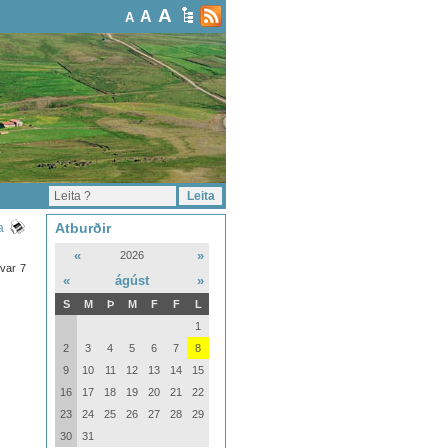
A
A
A
Atburðir
a
«
»
2026
 var 7
«
ágúst
»
S
M
Þ
M
F
F
L
1
2
3
4
5
6
7
8
9
10
11
12
13
14
15
16
17
18
19
20
21
22
23
24
25
26
27
28
29
30
31