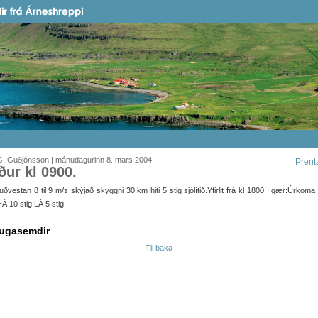
G. Guðjónsson | mánudagurinn 8. mars 2004
Prent
ður kl 0900.
ðvestan 8 til 9 m/s skýjað skyggni 30 km hiti 5 stig sjólítið.Yfirlit frá kl 1800 í gær:Úrkoma
 10 stig LÁ 5 stig.
ugasemdir
Til baka