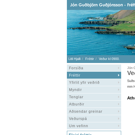
Litli Hjalli
Fréttir
Veður kl 0900.
Forsíða
Jón 
Ve
Fréttir
Suðsu
Yfirlit yfir veðrið
mm HÁ
Myndir
Tenglar
Ath
Atburðir
Aðsendar greinar
Veðurspá
Um vefinn