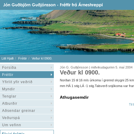
Litli Hjalli
Fréttir
Veður kl 0900.
Forsíða
Jón G. Guðjónsson | miðvikudagurinn 5. maí 2004
Veður kl 0900.
Fréttir
Norðan 15 til 16 m/s úrkoma í grennd skygni 25 km hit
Yfirlit yfir veðrið
mm HÁ 1 stig LÁ -1 stig.Talsverð snjókoma var fr
Myndir
Tenglar
Athugasemdir
Atburðir
Til
Aðsendar greinar
Veðurspá
Um vefinn