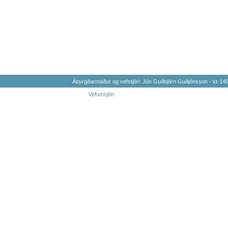
Ábyrgðarmaður og vefstjóri: Jón Guðbjörn Guðjónsson - kt-1
Vefumsjón