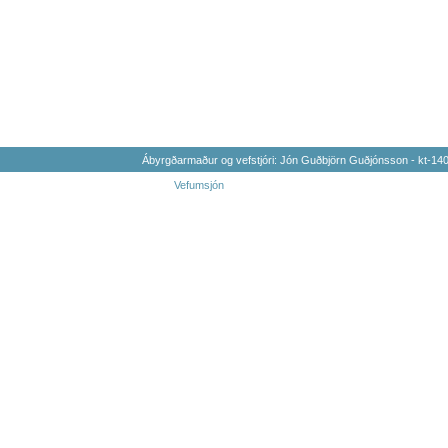
Ábyrgðarmaður og vefstjóri: Jón Guðbjörn Guðjónsson - kt-1
Vefumsjón