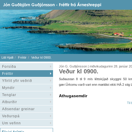
Litli Hjalli
Fréttir
Veður kl 0900.
Forsíða
Jón G. Guðjónsson | miðvikudagurinn 28. janúar 2
Veður kl 0900.
Fréttir
Suðaustan 8 til 9 m/s léttskýjað skyggni 50 km hit
Yfirlit yfir veðrið
gær:Úrkomu varð vart enn mældist ekki HÁ 2 stig L
Myndir
Tenglar
Athugasemdir
Atburðir
Til
Aðsendar greinar
Veðurspá
Um vefinn