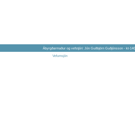
Ábyrgðarmaður og vefstjóri: Jón Guðbjörn Guðjónsson - kt-1
Vefumsjón