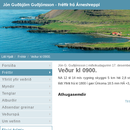
Litli Hjalli
Fréttir
Veður kl 0900.
Forsíða
Jón G. Guðjónsson | miðvikudagurinn 17. desemb
Veður kl 0900.
Fréttir
NA 12 til 14 m/s rygning skyggni 5 km hiti 2,8 stig
Yfirlit yfir veðrið
lítið.Yfirlit frá kl 1800 í gær:Úrkoma 18.5 mm HÁ +3,
Myndir
Tenglar
Athugasemdir
Atburðir
Til
Aðsendar greinar
Veðurspá
Um vefinn