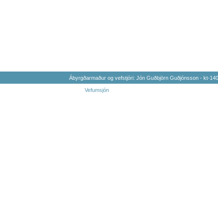
Ábyrgðarmaður og vefstjóri: Jón Guðbjörn Guðjónsson - kt-1
Vefumsjón