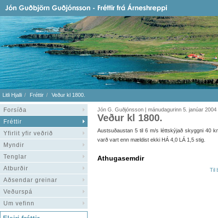
Litli Hjalli
Fréttir
Veður kl 1800.
Forsíða
Jón G. Guðjónsson | mánudagurinn 5. janúar 2004
Veður kl 1800.
Fréttir
Austsuðaustan 5 til 6 m/s léttskýjað skyggni 40 km 
Yfirlit yfir veðrið
varð vart enn mældist ekki HÁ 4,0 LÁ 1,5 stig.
Myndir
Tenglar
Athugasemdir
Atburðir
Til
Aðsendar greinar
Veðurspá
Um vefinn