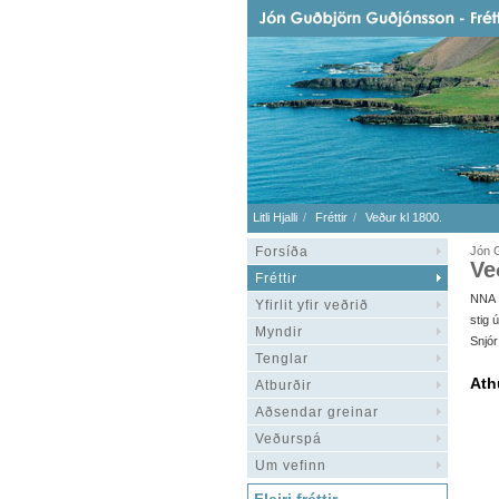
Litli Hjalli
Fréttir
Veður kl 1800.
Forsíða
Jón 
Ve
Fréttir
NNA 1
Yfirlit yfir veðrið
stig 
Myndir
Snjór
Tenglar
Ath
Atburðir
Aðsendar greinar
Veðurspá
Um vefinn