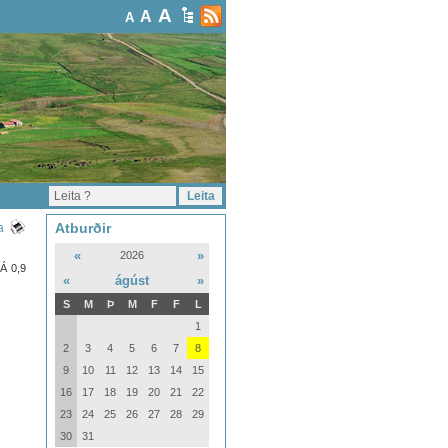
A
A
A
Atburðir
a
«
»
2026
LÁ 0,9
«
ágúst
»
S
M
Þ
M
F
F
L
1
2
3
4
5
6
7
8
9
10
11
12
13
14
15
16
17
18
19
20
21
22
23
24
25
26
27
28
29
30
31