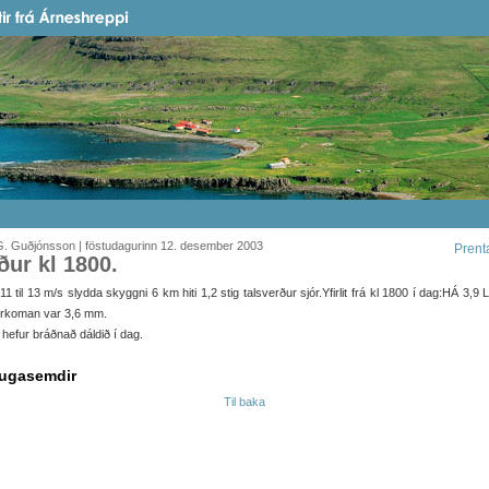
G. Guðjónsson | föstudagurinn 12. desember 2003
Prent
ður kl 1800.
1 til 13 m/s slydda skyggni 6 km hiti 1,2 stig talsverður sjór.Yfirlit frá kl 1800 í dag:HÁ 3,9 
úrkoman var 3,6 mm.
 hefur bráðnað dáldið í dag.
ugasemdir
Til baka