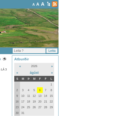
A
A
A
Atburðir
a
«
»
2026
g LÁ 3
«
ágúst
»
S
M
Þ
M
F
F
L
1
2
3
4
5
6
7
8
9
10
11
12
13
14
15
16
17
18
19
20
21
22
23
24
25
26
27
28
29
30
31