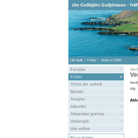
Litli Hjalli
Fréttir
Veður kl 1800.
Forsíða
Jón G
Ve
Fréttir
Norða
Yfirlit yfir veðrið
stig.
Myndir
Tenglar
Ath
Atburðir
Aðsendar greinar
Veðurspá
Um vefinn