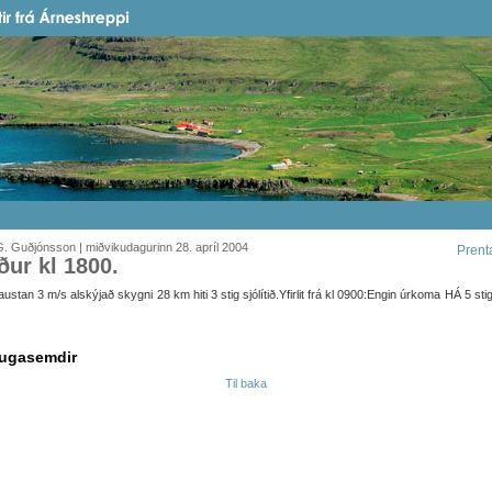
. Guðjónsson | miðvikudagurinn 28. apríl 2004
Prent
ður kl 1800.
ustan 3 m/s alskýjað skygni 28 km hiti 3 stig sjólítið.Yfirlit frá kl 0900:Engin úrkoma HÁ 5 sti
ugasemdir
Til baka