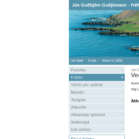
Litli Hjalli
Fréttir
Veður kl 1800.
Forsíða
Jón G
Ve
Fréttir
Austs
Yfirlit yfir veðrið
stig L
Myndir
Tenglar
Ath
Atburðir
Aðsendar greinar
Veðurspá
Um vefinn