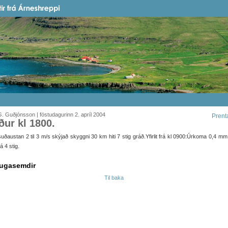
. Guðjónsson | föstudagurinn 2. apríl 2004
Prent
ður kl 1800.
uðaustan 2 til 3 m/s skýjað skyggni 30 km hiti 7 stig gráð.Yfirlit frá kl 0900:Úrkoma 0,4 m
á 4 stig.
ugasemdir
Til baka