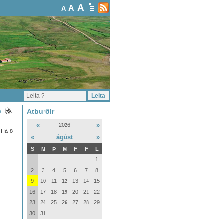
A
A
A
Atburðir
a
«
»
2026
m Há 8
«
ágúst
»
S
M
Þ
M
F
F
L
1
2
3
4
5
6
7
8
9
10
11
12
13
14
15
16
17
18
19
20
21
22
23
24
25
26
27
28
29
30
31