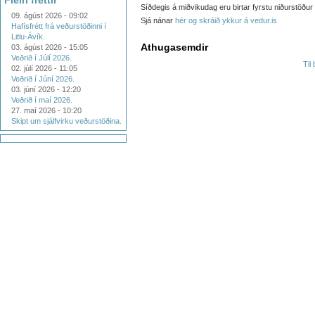
Fleiri fréttir
Síðdegis á miðvikudag eru birtar fyrstu niðurstöður o
09. ágúst 2026 - 09:02
Sjá nánar
hér og skráið ykkur á vedur.is
Hafísfrétt frá veðurstöðinni í
Litlu-Ávík.
Athugasemdir
03. ágúst 2026 - 15:05
Veðrið í Júlí 2026.
Til
02. júlí 2026 - 11:05
Veðrið í Júní 2026.
03. júní 2026 - 12:20
Veðrið í maí 2026.
27. maí 2026 - 10:20
Skipt um sjálfvirku veðurstöðina.