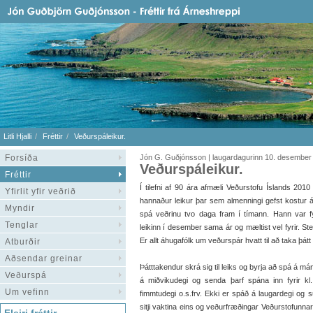
Litli Hjalli
Fréttir
Veðurspáleikur.
Forsíða
Jón G. Guðjónsson | laugardagurinn 10. desember
Veðurspáleikur.
Fréttir
Í tilefni af 90 ára afmæli Veðurstofu Íslands 2010
Yfirlit yfir veðrið
hannaður leikur þar sem almenningi gefst kostur 
Myndir
spá veðrinu tvo daga fram í tímann. Hann var f
Tenglar
leikinn í desember sama ár og mæltist vel fyrir. Ste
Er allt áhugafólk um veðurspár hvatt til að taka þátt
Atburðir
Aðsendar greinar
Þátttakendur skrá sig til leiks og byrja að spá á má
Veðurspá
á miðvikudegi og senda þarf spána inn fyrir kl
Um vefinn
fimmtudegi o.s.frv. Ekki er spáð á laugardegi og s
sitji vaktina eins og veðurfræðingar Veðurstofunna