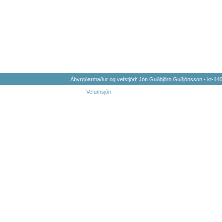
Ábyrgðarmaður og vefstjóri: Jón Guðbjörn Guðjónsson - kt-1
Vefumsjón