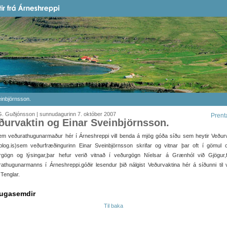
einbjörnsson.
G. Guðjónsson | sunnudagurinn 7. október 2007
Prent
ðurvaktin og Einar Sveinbjörnsson.
em veðurathugunarmaður hér í Árneshreppi vill benda á mjög góða síðu sem heytir Veðurv
.blog.is)sem veðurfræðingurinn Einar Sveinbjörnsson skrifar og vitnar þar oft í gömul 
rgögn og lýsingar,þar hefur verið vitnað í veðurgögn Níelsar á Grænhól við Gjögur,f
athugunarmanns í Árneshreppi.góðir lesendur þið nálgist Veðurvaktina hér á síðunni til v
 Tenglar.
ugasemdir
Til baka