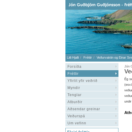
Litli Hjalli
Fréttir
Veðurvaktin og Einar Sv
Forsíða
Jón 
Ve
Fréttir
Ég s
Yfirlit yfir veðrið
(esv
Myndir
veðu
Tenglar
veður
undir
Atburðir
Aðsendar greinar
Ath
Veðurspá
Um vefinn