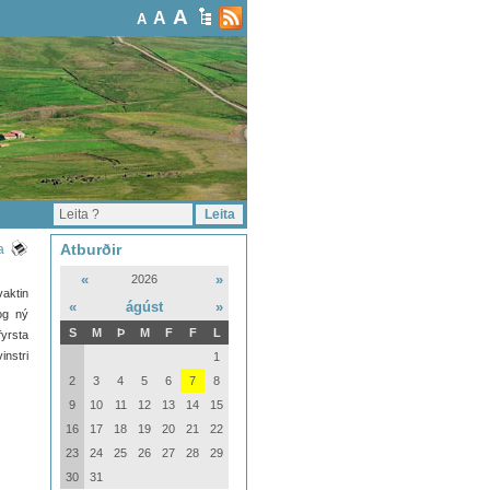
A
A
A
Atburðir
a
«
»
2026
aktin
«
ágúst
»
og ný
S
M
Þ
M
F
F
L
yrsta
instri
1
2
3
4
5
6
7
8
9
10
11
12
13
14
15
16
17
18
19
20
21
22
23
24
25
26
27
28
29
30
31