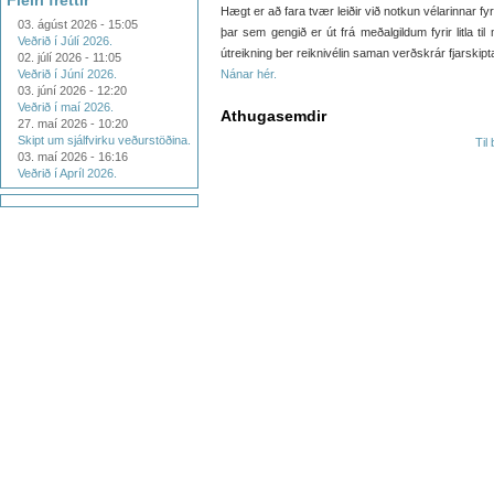
Fleiri fréttir
Hægt er að fara tvær leiðir við notkun vélarinnar 
03. ágúst 2026 - 15:05
þar sem gengið er út frá meðalgildum fyrir litla ti
Veðrið í Júlí 2026.
útreikning ber reiknivélin saman verðskrár fjarskipt
02. júlí 2026 - 11:05
Veðrið í Júní 2026.
Nánar hér.
03. júní 2026 - 12:20
Veðrið í maí 2026.
Athugasemdir
27. maí 2026 - 10:20
Skipt um sjálfvirku veðurstöðina.
Til
03. maí 2026 - 16:16
Veðrið í Apríl 2026.