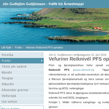
Litli Hjalli
Fréttir
Vefurinn Reiknivél PFS opnaður.
Forsíða
Jón G. Guðjónsson | þriðjudagurinn 22. júní 2010
Vefurinn Reiknivél PFS o
Fréttir
Póst- og fjarskiptastofnun hefur opnað vef
Yfirlit yfir veðrið
Reiknivél PFS
(
www.reiknivél.is
). Tilgan
Myndir
reiknivélarinnar er að auðvelda neytendum að átta
Tenglar
á flóknum fjarskiptamarkaði og bera saman ve
þjónustuleiðum fjarskiptafyrirtækjanna fyrir heimas
Atburðir
farsíma og ADSL nettengingar.
Aðsendar greinar
Reiknivél PFS tekur til algengustu innanlandsnot
Veðurspá
erlendis frá með ADSL tengingum.
Um vefinn
Kristján L. Möller ráðherra samgöngu- og sveit
gestum.