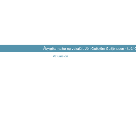
Ábyrgðarmaður og vefstjóri: Jón Guðbjörn Guðjónsson - kt-1
Vefumsjón