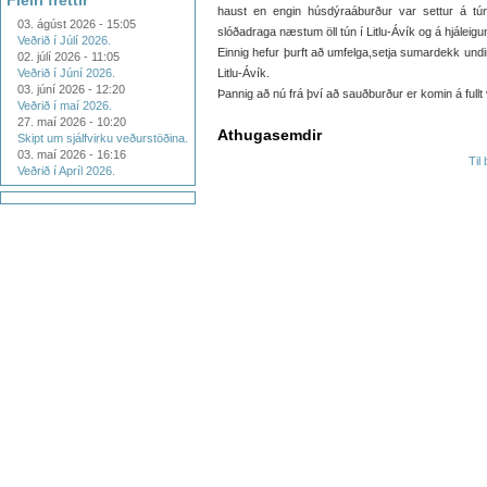
Fleiri fréttir
haust en engin húsdýraáburður var settur á tú
03. ágúst 2026 - 15:05
slóðadraga næstum öll tún í Litlu-Ávík og á hjáleig
Veðrið í Júlí 2026.
Einnig hefur þurft að umfelga,setja sumardekk undir 
02. júlí 2026 - 11:05
Veðrið í Júní 2026.
Litlu-Ávík.
03. júní 2026 - 12:20
Þannig að nú frá því að sauðburður er komin á fullt ve
Veðrið í maí 2026.
27. maí 2026 - 10:20
Athugasemdir
Skipt um sjálfvirku veðurstöðina.
03. maí 2026 - 16:16
Til
Veðrið í Apríl 2026.