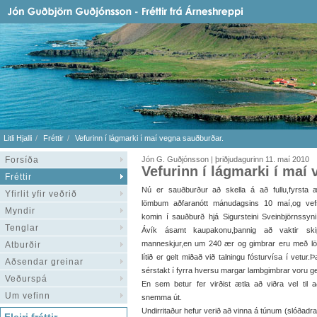
Litli Hjalli
Fréttir
Vefurinn í lágmarki í maí vegna sauðburðar.
Forsíða
Jón G. Guðjónsson | þriðjudagurinn 11. maí 2010
Vefurinn í lágmarki í maí
Fréttir
Nú er sauðburður að skella á að fullu,fyrsta 
Yfirlit yfir veðrið
lömbum aðfaranótt mánudagsins 10 maí,og vefstjó
Myndir
komin í sauðburð hjá Sigursteini Sveinbjörnssyni
Tenglar
Ávík ásamt kaupakonu,þannig að vaktir ski
manneskjur,en um 240 ær og gimbrar eru með l
Atburðir
lítið er gelt miðað við talningu fósturvísa í vetur.
Aðsendar greinar
sérstakt í fyrra hversu margar lambgimbrar voru ge
Veðurspá
En sem betur fer virðist ætla að viðra vel til a
Um vefinn
snemma út.
Undirritaður hefur verið að vinna á túnum (slóðadr