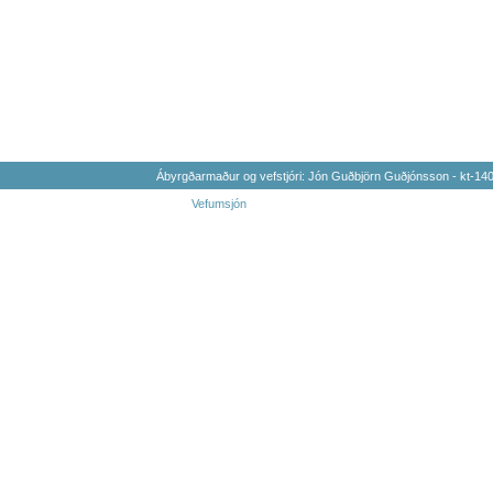
Ábyrgðarmaður og vefstjóri: Jón Guðbjörn Guðjónsson - kt-1
Vefumsjón