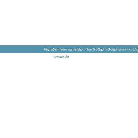
Ábyrgðarmaður og vefstjóri: Jón Guðbjörn Guðjónsson - kt-1
Vefumsjón