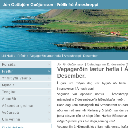
Litli Hjalli
Fréttir
Vegagerðin lætur hefla í Árneshreppi í Desember.
Forsíða
Jón G. Guðjónsson | föstudagurinn 11. desember 
Vegagerðin lætur hefla í 
Fréttir
Desember.
Yfirlit yfir veðrið
Í gær um miðjan dag var byrjað að hefla 
Myndir
innansveitar í Árneshreppi.
Tenglar
Vegurinn var opnaður norður í Árneshrep
Atburðir
mánudaginn 7 desember,eftir leiðindakafla í veðri.
Þann dag kom flutningabíll frá Strandafrakt að sækj
Aðsendar greinar
áður enn að ræsi yfir Kleifará yrði tekið í sundur v
Veðurspá
þetta talsvert tjón að sögn Jóns Harðar Elíassonar
Um vefinn
viðgerð jafnvel yfir í tvo daga,sem og varð.
Vegagerðin á Hólmavík lét síðan hefla verstu kafl