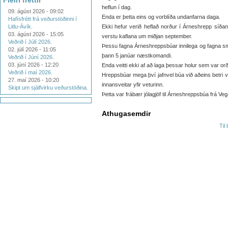
Fleiri fréttir
heflun í dag.
09. ágúst 2026 - 09:02
Enda er þetta eins og vorblíða undanfarna daga.
Hafísfrétt frá veðurstöðinni í
Litlu-Ávík.
Ekki hefur verið heflað norður í Árneshrepp síðan 
03. ágúst 2026 - 15:05
verstu kaflana um miðjan september.
Veðrið í Júlí 2026.
Þessu fagna Árneshreppsbúar innilega og fagna smá 
02. júlí 2026 - 11:05
þann 5 janúar næstkomandi.
Veðrið í Júní 2026.
03. júní 2026 - 12:20
Enda veitti ekki af að laga þessar holur sem var or
Veðrið í maí 2026.
Hreppsbúar mega því jafnvel búa við aðeins betri v
27. maí 2026 - 10:20
innansveitar yfir veturinn.
Skipt um sjálfvirku veðurstöðina.
Þetta var frábær jólagjöf til Árneshreppsbúa frá Veg
Athugasemdir
Til