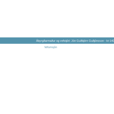
Ábyrgðarmaður og vefstjóri: Jón Guðbjörn Guðjónsson - kt-1
Vefumsjón