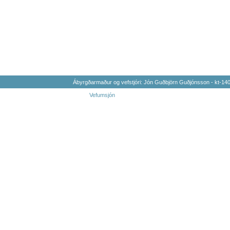
Ábyrgðarmaður og vefstjóri: Jón Guðbjörn Guðjónsson - kt-1
Vefumsjón