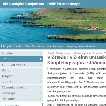
Litli Hjalli
Fréttir
Viðræður við einn umsækjanda um Kaupfélagsstjóra stöðuna.
Forsíða
Jón G. Guðjónsson | miðvikudagurinn 14. janúar 2
Viðræður við einn umsæ
Fréttir
Kaupfélagsstjóra stöðuna
Yfirlit yfir veðrið
Í nóvember síðastliðnum auglýsti stjórn Kaupfé
Myndir
Steingrímsfjarðar á Hólmavík (KSH) eftir ný
Tenglar
kaupfélagsstjóra þar sem fyrir liggur
Atburðir
núverandi kaupfélagsstjóri, Jón E. Alfreðsson, mun 
af störfum með vorinu eftir 41 ára farsælan starfsf
Aðsendar greinar
sem kaupfélagsstjóri.
Veðurspá
Stjórn KSH hefur nú ákveðið að ganga til viðræðna 
Um vefinn
ganga frá ráðningu sem fyrst.
Jón E Halldórsson er fæddur og uppalinn Strand