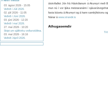
Fleiri fréttir
útskrifaðist Jón frá Háskólanum á Akureyri með 
03. ágúst 2026 - 15:05
mun nú í vor ljúka meistaranámi í sjávarútvegsfr
Veðrið í Júlí 2026.
02. júlí 2026 - 11:05
fasta búsetu á Akureyri og á hann sambýliskonu og
Veðrið í Júní 2026.
Nánar á
www.strandir.is
03. júní 2026 - 12:20
Veðrið í maí 2026.
Athugasemdir
27. maí 2026 - 10:20
Skipt um sjálfvirku veðurstöðina.
Til
03. maí 2026 - 16:16
Veðrið í Apríl 2026.