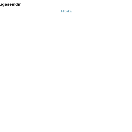
ugasemdir
Til baka