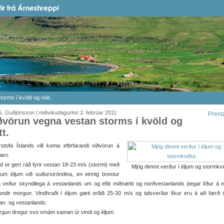
orms í kvöld og nótt.
. Guðjónsson | miðvikudagurinn 2. febrúar 2011
Prent
ðvörun vegna vestan storms í kvöld og
tt.
stofa Íslands vill koma eftirfarandi viðvörun á
æri:
ld er gert ráð fyrir vestan 18-23 m/s (stormi) með
Mjög dimmt verður í éljum og stormkvi
um éljum við suðurströndina, en einnig brestur
veður skyndilega á vestanlands um og eftir miðnætti og norðvestanlands þegar líður á n
ndir morgun. Vindhraði í éljum gæti orðið 25-30 m/s og talsverðar líkur eru á að færð sp
an- og vestanlands.
rgun dregur svo smám saman úr vindi og éljum.