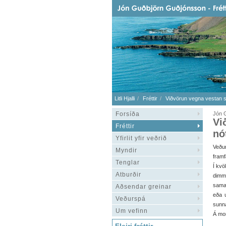
Litli Hjalli
Fréttir
Viðvörun vegna vestan st
Forsíða
Jón G
Vi
Fréttir
nó
Yfirlit yfir veðrið
Veður
Myndir
framf
Tenglar
Í kvö
Atburðir
dimm
sama 
Aðsendar greinar
eða u
Veðurspá
sunn
Um vefinn
Á mo