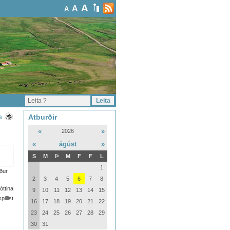
A
A
A
Atburðir
a
«
»
2026
«
ágúst
»
S
M
Þ
M
F
F
L
1
ður.
2
3
4
5
6
7
8
óttina
9
10
11
12
13
14
15
illist
16
17
18
19
20
21
22
23
24
25
26
27
28
29
30
31