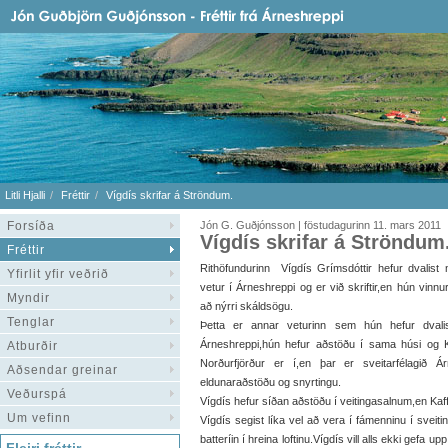
Litli Hjalli
Fréttir
Vígdís skrifar á Ströndum.
Forsíða
Jón G. Guðjónsson | föstudagurinn 11. mars 2011
Vígdís skrifar á Ströndum
Fréttir
Rithöfundurinn Vígdís Grímsdóttir hefur dvalist 
Yfirlit yfir veðrið
vetur í Árneshreppi og er við skriftir,en hún vinnu
Myndir
að nýrri skáldsögu.
Tenglar
Þetta er annar veturinn sem hún hefur dvali
Árneshreppi,hún hefur aðstöðu í sama húsi og K
Atburðir
Norðurfjörður er í,en þar er sveitarfélagið Á
Aðsendar greinar
eldunaraðstöðu og snyrtingu.
Veðurspá
Vígdís hefur síðan aðstöðu í veitingasalnum,en Kaffi
Um vefinn
Vígdís segist líka vel að vera í fámenninu í sveiti
batteríin í hreina loftinu.Vígdís vill alls ekki gefa u