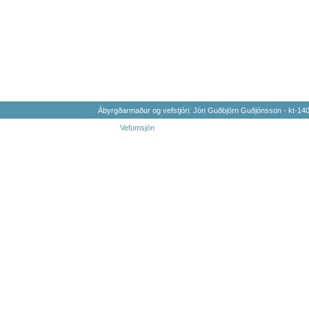
Ábyrgðarmaður og vefstjóri: Jón Guðbjörn Guðjónsson - kt-1
Vefumsjón