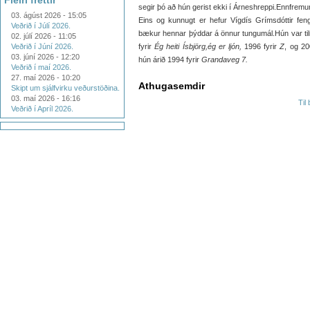
Fleiri fréttir
segir þó að hún gerist ekki í Árneshreppi.Ennfremur
03. ágúst 2026 - 15:05
Eins og kunnugt er hefur Vígdís Grímsdóttir fengi
Veðrið í Júlí 2026.
bækur hennar þýddar á önnur tungumál.Hún var til
02. júlí 2026 - 11:05
Veðrið í Júní 2026.
fyrir
Ég heiti Ísbjörg,ég er ljón,
1996 fyrir
Z
, og 20
03. júní 2026 - 12:20
hún árið 1994 fyrir
Grandaveg 7.
Veðrið í maí 2026.
27. maí 2026 - 10:20
Athugasemdir
Skipt um sjálfvirku veðurstöðina.
03. maí 2026 - 16:16
Til
Veðrið í Apríl 2026.