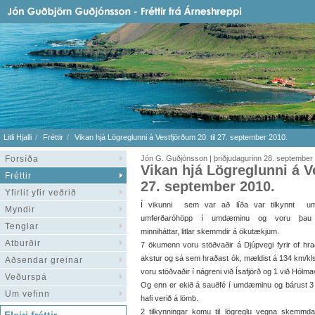
Litli Hjalli
Fréttir
Vikan hjá Lögreglunni á Vestfjörðum 20. til 27. september 2010.
Forsíða
Jón G. Guðjónsson | þriðjudagurinn 28. september
Vikan hjá Lögreglunni á Ve
Fréttir
27. september 2010.
Yfirlit yfir veðrið
Í vikunni sem var að líða var tilkynnt u
Myndir
umferðaróhöpp í umdæminu og voru þau 
Tenglar
minniháttar, litlar skemmdir á ökutækjum.
Atburðir
7 ökumenn voru stöðvaðir á Djúpvegi fyrir of hr
akstur og sá sem hraðast ók, mældist á 134 km/kls
Aðsendar greinar
voru stöðvaðir í nágreni við Ísafjörð og 1 við Hólma
Veðurspá
Og enn er ekið á sauðfé í umdæminu og bárust 3 til
Um vefinn
hafi verið á lömb.
2 tilkynningar komu til lögreglu vegna skemmda