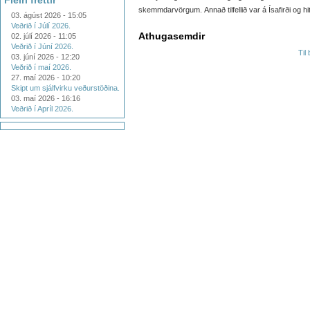
Fleiri fréttir
skemmdarvörgum. Annað tilfellið var á Ísafirði og hit
03. ágúst 2026 - 15:05
Veðrið í Júlí 2026.
Athugasemdir
02. júlí 2026 - 11:05
Veðrið í Júní 2026.
Til
03. júní 2026 - 12:20
Veðrið í maí 2026.
27. maí 2026 - 10:20
Skipt um sjálfvirku veðurstöðina.
03. maí 2026 - 16:16
Veðrið í Apríl 2026.