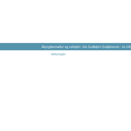
Ábyrgðarmaður og vefstjóri: Jón Guðbjörn Guðjónsson - kt-1
Vefumsjón