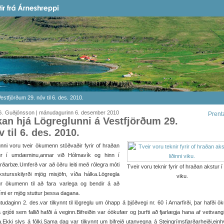
estfjörðum 29. nóv til 6. des. 2010.
G. Guðjónsson | mánudagurinn 6. desember 2010
Prent
kan hjá Lögreglunni á Vestfjörðum 29.
v til 6. des. 2010.
unni voru tveir ökumenn stöðvaðir fyrir of hraðan
ur í umdæminu,annar við Hólmavík og hinn í
arðarbæ.Umferð var að öðru leiti með rólegra móti
Tveir voru teknir fyrir of hraðan akstur í l
stursskilyrði mjög misjöfn, víða hálka.Lögregla
viku.
ur ökumenn til að fara varlega og bendir á að
tími er mjög stuttur þessa dagana.
udaginn 2. des.var tilkynnt til lögreglu um óhapp á þjóðvegi nr. 60 í Arnarfirði, þar hafði ö
á grjóti sem fallið hafði á veginn.Bifreiðin var óökufær og þurfti að fjarlægja hana af vettvan
.Ekki slys á fólki.Sama dag var tilkynnt um bifreið utanvegna á Steingrímsfjarðarheiði,einh