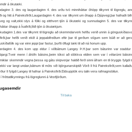
mdir á ökutæki.
daginn 3. des og laugardaginn 4. des urðu tvö minniháttar óhöpp tilkynnt til lögreglu, a
rði og hitt á Patreksfirði.Laugardaginn 4. des var tilkynnt um óhapp á Djúpvegi,þar hafnaði bifr
 veg og valt,ekki slys á fólki og eitthvert tjón á ökutæki og sunnudaginn 5. des var tilky
háttar óhapp á Ísafirði,lítið tjón á ökutækjum.
kudaginn 1.des var tilkynnt til lögreglu að skemmdarverk hefðu verið unnin á gönguskíðas
firði,þar hefði verið ekið á jeppabifreiðum eftir þar til gerðum stígum sem búið er að gera
skíðafólk og var einn jeppi þar fastur, þurfti öflugt tæki til að ná honum upp.
ardaginn 4. des kom upp eldur í vélbátnum Langey Þ.H.þar sem báturinn var staddur 
bjargi.Tveir menn í áhöfn bátsins,þeim tókst að slökkva eldinn sem var í vélarúmi bátsin
miklar skemmdir vegna þessa og gátu skipverjar haldið ferð sinni áfram en til öryggis fylgdi t
kki var langt undan,bátnum til móts við björgunarskiptið Vörð II frá Patreksfirði,sem kallað
rður II fylgdi Langey til hafnar á Patreksfirði.Eldsupptök eru talin vera rafmagnsbilun.
 í fréttatilkynningu frá lögreglunni á Vestfjörðum.
ugasemdir
Til baka