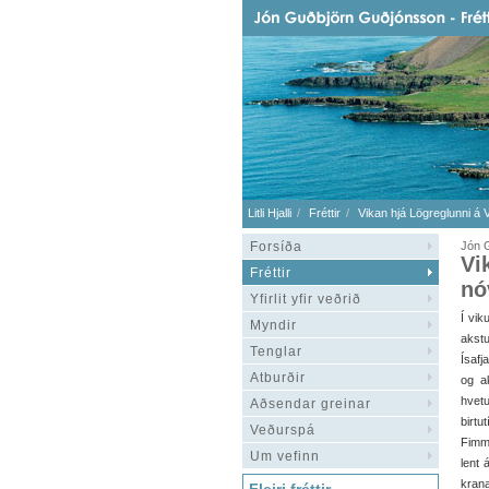
Litli Hjalli
Fréttir
Vikan hjá Lögreglunni á V
Forsíða
Jón 
Vi
Fréttir
nó
Yfirlit yfir veðrið
Í vik
Myndir
akst
Tenglar
Ísafj
Atburðir
og ak
hvet
Aðsendar greinar
birtu
Veðurspá
Fimmt
Um vefinn
lent 
krana