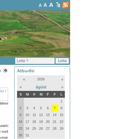
A
A
A
Atburðir
a
«
»
2026
«
ágúst
»
S
M
Þ
M
F
F
L
1
iðinni
2
3
4
5
6
7
8
9
10
11
12
13
14
15
16
17
18
19
20
21
22
kutæki
23
24
25
26
27
28
29
gi með
30
31
verjar