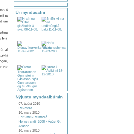
nnað á
Úr myndasafni
eið út
nnt um
væðinu
 fyrir
út af
s,ekki
ogari,
ur var
Nýjustu myndaalbúmin
07. ágúst 2010
Rekaferð.
10. mars 2010
Ferð með Reimari á
Hornstrandir 2008 - Ágúst G.
Atlason
10. mars 2010