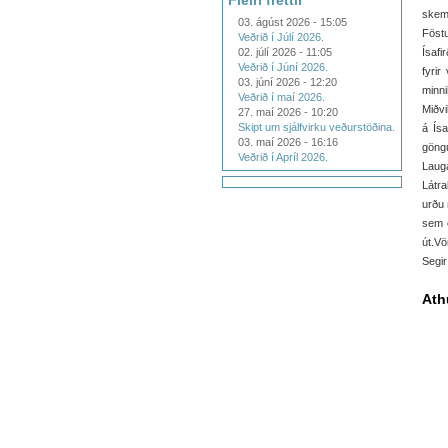
Fleiri fréttir
skem
03. ágúst 2026 - 15:05
Föstu
Veðrið í Júlí 2026.
02. júlí 2026 - 11:05
Ísafi
Veðrið í Júní 2026.
fyrir
03. júní 2026 - 12:20
minni
Veðrið í maí 2026.
Miðvi
27. maí 2026 - 10:20
Skipt um sjálfvirku veðurstöðina.
á Ísa
03. maí 2026 - 16:16
göngu
Veðrið í Apríl 2026.
Laug
Látra
urðu 
sem e
út.Vö
Segir
Ath