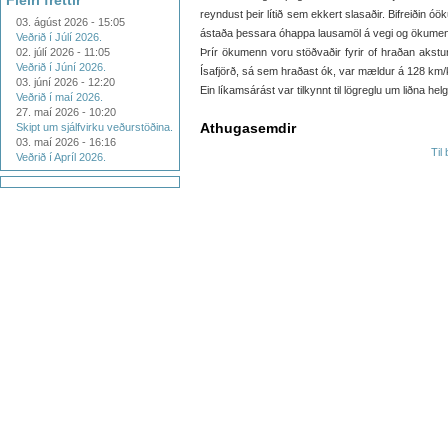
Fleiri fréttir
reyndust þeir lítið sem ekkert slasaðir. Bifreiðin ó
03. ágúst 2026 - 15:05
ástaða þessara óhappa lausamöl á vegi og ökumenn
Veðrið í Júlí 2026.
02. júlí 2026 - 11:05
Þrír ökumenn voru stöðvaðir fyrir of hraðan akstur 
Veðrið í Júní 2026.
Ísafjörð, sá sem hraðast ók, var mældur á 128 km/k
03. júní 2026 - 12:20
Ein líkamsárást var tilkynnt til lögreglu um liðna helg
Veðrið í maí 2026.
27. maí 2026 - 10:20
Athugasemdir
Skipt um sjálfvirku veðurstöðina.
03. maí 2026 - 16:16
Til
Veðrið í Apríl 2026.