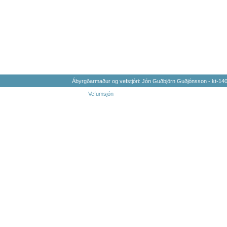
Ábyrgðarmaður og vefstjóri: Jón Guðbjörn Guðjónsson - kt-1
Vefumsjón