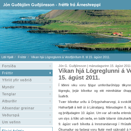
Litli Hjalli
Fréttir
Vikan hjá Lögreglunni á Vestfjörðum 8. til 15. ágúst 2011.
Forsíða
Jón G. Guðjónsson | mánudagurinn 15. ágúst 2011
Vikan hjá Lögreglunni á Ve
Fréttir
15. ágúst 2011.
Yfirlit yfir veðrið
Í liðinni viku voru fjögur umferðaróhöpp tilkynnt
Myndir
lögreglu, þrjár bílveltur og eitt minniháttar óha
Tenglar
Ísafirði.
Atburðir
Tvær bílveltur urðu á Örlygshafnarvegi, á svoköl
Hafnarfjalli á leið út á Látrabjarg. Mánudaginn 8. á
Aðsendar greinar
og þriðjudaginn 10. ágúst. Um var að ræða erlenda
Veðurspá
um slys á fólki að ræða, en báðir bílarnir óökuhæfir
Um vefinn
9. ágúst varð bílvelta á Innstrandarvegi í Hrútafi
Ökumaður og farþegi voru fluttir með sjúkrabíl á