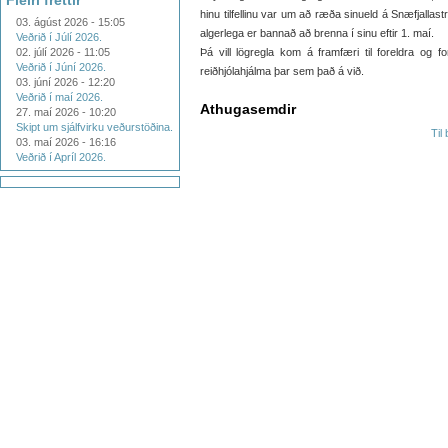
Fleiri fréttir
hinu tilfellinu var um að ræða sinueld á Snæfjallast
03. ágúst 2026 - 15:05
algerlega er bannað að brenna í sinu eftir 1. maí.
Veðrið í Júlí 2026.
02. júlí 2026 - 11:05
Þá vill lögregla kom á framfæri til foreldra og 
Veðrið í Júní 2026.
reiðhjólahjálma þar sem það á við.
03. júní 2026 - 12:20
Veðrið í maí 2026.
Athugasemdir
27. maí 2026 - 10:20
Skipt um sjálfvirku veðurstöðina.
Til
03. maí 2026 - 16:16
Veðrið í Apríl 2026.