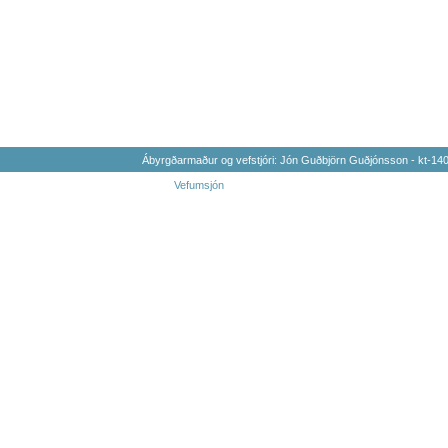
Ábyrgðarmaður og vefstjóri: Jón Guðbjörn Guðjónsson - kt-1
Vefumsjón