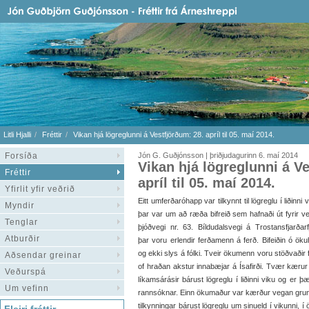
Litli Hjalli
Fréttir
Vikan hjá lögreglunni á Vestfjörðum: 28. apríl til 05. maí 2014.
Forsíða
Jón G. Guðjónsson | þriðjudagurinn 6. maí 2014
Vikan hjá lögreglunni á V
Fréttir
apríl til 05. maí 2014.
Yfirlit yfir veðrið
Eitt umferðaróhapp var tilkynnt til lögreglu í liðinni v
Myndir
þar var um að ræða bifreið sem hafnaði út fyrir v
Tenglar
þjóðvegi nr. 63. Bíldudalsvegi á Trostansfjarðarfja
Atburðir
þar voru erlendir ferðamenn á ferð. Bifeiðin ó ök
og ekki slys á fólki. Tveir ökumenn voru stöðvaðir f
Aðsendar greinar
of hraðan akstur innabæjar á Ísafirði. Tvær kæru
Veðurspá
líkamsárásir bárust lögreglu í liðinni viku og er þær
Um vefinn
rannsóknar. Einn ökumaður var kærður vegan gruns
tilkynningar bárust lögreglu um sinueld í vikunni, í 