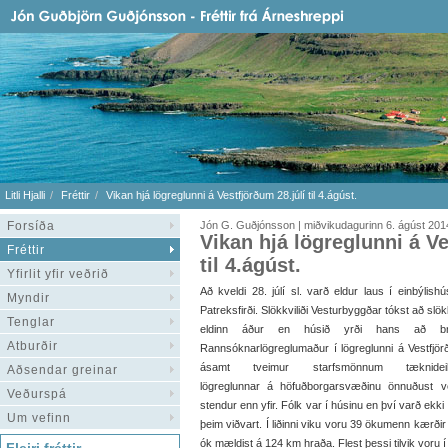
Litli Hjalli
Fréttir
Vikan hjá lögreglunni á Vestfjörðum 28.júlí til 4.ágúst.
Forsíða
Jón G. Guðjónsson | miðvikudagurinn 6. ágúst 201
Vikan hjá lögreglunni á Ve
Fréttir
til 4.ágúst.
Yfirlit yfir veðrið
Að kveldi 28. júlí sl. varð eldur laus í einbýlishú
Myndir
Patreksfirði. Slökkviliði Vesturbyggðar tókst að slö
Tenglar
eldinn áður en húsið yrði hans að br
Atburðir
Rannsóknarlögreglumaður í lögreglunni á Vestfjö
ásamt tveimur starfsmönnum tæknideil
Aðsendar greinar
lögreglunnar á höfuðborgarsvæðinu önnuðust v
Veðurspá
stendur enn yfir. Fólk var í húsinu en því varð ekki
Um vefinn
þeim viðvart. Í liðinni viku voru 39 ökumenn kærði
ók mældist á 124 km hraða. Flest þessi tilvik voru í