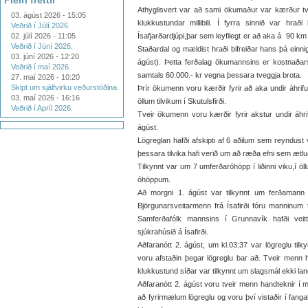
Fleiri fréttir
Athyglisvert var að sami ökumaður var kærður tv
03. ágúst 2026 - 15:05
klukkustundar millibili. Í fyrra sinnið var hrað
Veðrið í Júlí 2026.
02. júlí 2026 - 11:05
Ísafjarðardjúpi,þar sem leyfilegt er að aka á 90 km
Veðrið í Júní 2026.
Staðardal og mældist hraði bifreiðar hans þá einnig
03. júní 2026 - 12:20
ágúst). Þetta ferðalag ökumannsins er kostnaðars
Veðrið í maí 2026.
samtals 60.000.- kr vegna þessara tveggja brota.
27. maí 2026 - 10:20
Skipt um sjálfvirku veðurstöðina.
Þrír ökumenn voru kærðir fyrir að aka undir áhrifum 
03. maí 2026 - 16:16
öllum tilvikum í Skutulsfirði.
Veðrið í Apríl 2026.
Tveir ökumenn voru kærðir fyrir akstur undir áhrif
ágúst.
Lögreglan hafði afskipti af 6 aðilum sem reyndust 
þessara tilvika hafi verið um að ræða efni sem ætluð 
Tilkynnt var um 7 umferðaróhöpp í liðinni viku,í ö
óhöppum.
Að morgni 1. ágúst var tilkynnt um ferðamann s
Björgunarsveitarmenn frá Ísafirði fóru manninum t
Samferðafólk mannsins í Grunnavík hafði veit
sjúkrahúsið á Ísafirði.
Aðfaranótt 2. ágúst, um kl.03:37 var lögreglu tilk
voru afstaðin þegar lögreglu bar að. Tveir menn h
klukkustund síðar var tilkynnt um slagsmál ekki lang
Aðfaranótt 2. ágúst voru tveir menn handteknir í mi
að fyrirmælum lögreglu og voru því vistaðir í fang