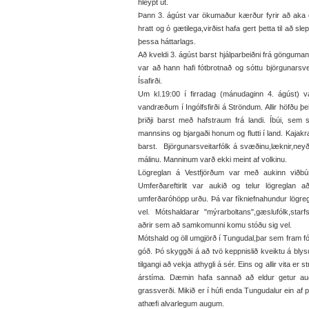
hleypt út.
Þann 3. ágúst var ökumaður kærður fyrir að aka ö
hratt og ó gætilega,virðist hafa gert þetta til að s
þessa háttarlags.
Að kveldi 3. ágúst barst hjálparbeiðni frá göngumann
var að hann hafi fótbrotnað og sóttu björgunarsv
Ísafirði.
Um kl.19:00 í firradag (mánudaginn 4. ágúst) v
vandræðum í Ingólfsfirði á Ströndum. Allir höfðu þeir
þriðji barst með hafstraum frá landi. Íbúi, sem s
mannsins og bjargaði honum og flutti í land. Kajak
barst. Björgunarsveitarfólk á svæðinu,læknir,ney
málinu. Manninum varð ekki meint af volkinu.
Lögreglan á Vestfjörðum var með aukinn viðbún
Umferðareftirlit var aukið og telur lögreglan a
umferðaróhöpp urðu. Þá var fíkniefnahundur lögre
vel. Mótshaldarar "mýrarboltans",gæslufólk,sta
aðrir sem að samkomunni komu stóðu sig vel.
Mótshald og öll umgjörð í Tungudal,þar sem fram f
góð. Þó skyggði á að tvö keppnislið kveiktu á blysu
tilgangi að vekja athygli á sér. Eins og allir vita 
árstíma. Dæmin hafa sannað að eldur getur auð
grassverði. Mikið er í húfi enda Tungudalur ein af pe
athæfi alvarlegum augum.