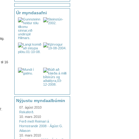
Úr myndasafni
tig.
til 16
Nýjustu myndaalbúmin
07. ágúst 2010
7.
Rekaferð.
10. mars 2010
Ferð með Reimari á
Hornstrandir 2008 - Ágúst G.
Atlason
10. mars 2010