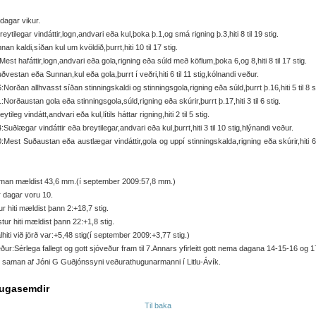
t dagar vikur.
reytilegar vindáttir,logn,andvari eða kul,þoka þ.1,og smá rigning þ.3,hiti 8 til 19 stig.
nan kaldi,síðan kul um kvöldið,þurrt,hiti 10 til 17 stig.
Mest hafáttir,logn,andvari eða gola,rigning eða súld með köflum,þoka 6,og 8,hiti 8 til 17 stig.
ðvestan eða Sunnan,kul eða gola,þurrt í veðri,hiti 6 til 11 stig,kólnandi veður.
:Norðan allhvasst síðan stinningskaldi og stinningsgola,rigning eða súld,þurrt þ.16,hiti 5 til 8 s
:Norðaustan gola eða stinningsgola,súld,rigning eða skúrir,þurrt þ.17,hiti 3 til 6 stig.
ytileg vindátt,andvari eða kul,lítils háttar rigning,hiti 2 til 5 stig.
:Suðlægar vindáttir eða breytilegar,andvari eða kul,þurrt,hiti 3 til 10 stig,hlýnandi veður.
:Mest Suðaustan eða austlægar vindáttir,gola og uppí stinningskalda,rigning eða skúrir,hiti 6 
man mældist 43,6 mm.(í september 2009:57,8 mm.)
r dagar voru 10.
r hiti mældist þann 2:+18,7 stig.
tur hiti mældist þann 22:+1,8 stig.
hiti við jörð var:+5,48 stig(í september 2009:+3,77 stig.)
ður:Sérlega fallegt og gott sjóveður fram til 7.Annars yfirleitt gott nema dagana 14-15-16 og 1
 saman af Jóni G Guðjónssyni veðurathugunarmanni í Litlu-Ávík.
ugasemdir
Til baka