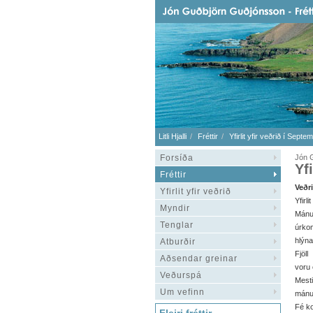
Litli Hjalli
Fréttir
Yfirlit yfir veðrið í Sept
Forsíða
Jón G
Yf
Fréttir
Veðr
Yfirlit yfir veðrið
Yfirli
Myndir
Mán
Tenglar
úrkom
hlýna
Atburðir
Fjöll
Aðsendar greinar
voru 
Veðurspá
Mest
Um vefinn
mánu
Fé ko