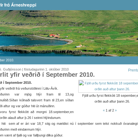
ember 2010.
. Guðjónsson | föstudagurinn 1. október 2010
Prent
irlit yfir veðrið í September 2010.
ið í September 2010.
t yfir veðrið frá veðurstöðinni í Litlu-Ávík.
uðurinn var mjög hlýr fram til 13,og
Fjöll urðu fyrst flekkótt 18 sepember,
ulítið.Síðan kólnaði talsvert fram til 23,en síðan
orðin auð aftur þann 26.
ði aftur og var góður hiti út mánuðinn.
«
1
af 2
»
 voru fyrst flekkótt að morgni 18.september,en
orðin alauð aftur þ.26 í seinni hlýindunum.
i hiti sem af er ári var 18,7 stig og mældist nú í september sem telst nokkuð óvanalegt
ðurinn með eindæmum hlýr.
m vænt af fjalli og var fallþungi dilka góður.