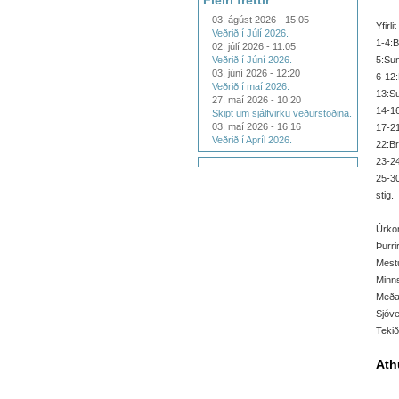
Fleiri fréttir
03. ágúst 2026 - 15:05
Yfirli
Veðrið í Júlí 2026.
1-4:B
02. júlí 2026 - 11:05
Veðrið í Júní 2026.
5:Sun
03. júní 2026 - 12:20
6-12:
Veðrið í maí 2026.
13:Su
27. maí 2026 - 10:20
14-16
Skipt um sjálfvirku veðurstöðina.
03. maí 2026 - 16:16
17-21
Veðrið í Apríl 2026.
22:Bre
23-24
25-30
stig.
Úrko
Þurri
Mestu
Minns
Meðal
Sjóve
Tekið
Ath