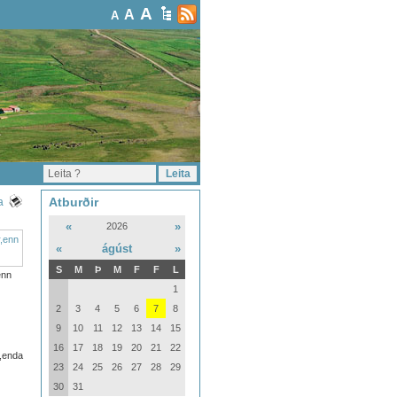
A
A
A
Atburðir
a
«
»
2026
«
ágúst
»
S
M
Þ
M
F
F
L
enn
1
2
3
4
5
6
7
8
9
10
11
12
13
14
15
16
17
18
19
20
21
22
,enda
23
24
25
26
27
28
29
30
31