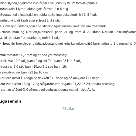
gning,slydda,snjókoma eða él,hiti 1 til 6,enn frysti um kvöldið þann 15.
rðan kaldi í fyrstu síðan gola,él frost 2 til 5 stig.
ðvestan stinningskaldi enn síðan stinningsgola,skúrir hiti 1 til 4 stig.
rðlæg vindátt kaldi,smá él,frost 1 til 2 stig.
:Suðlægar vindáttir,gola eða stinningsgola,úrkomulaust,hiti um frostmark.
4:Norðaustan og Norðan,hvassviðri þann 21 og fram á 22 síðan Norðan kaldi,snjókom
a,hiti rétt ofan frostmarks og neðri -1 stig.
:Hægviðri breytilegar vindáttir,logn,andvari eða kul,úrkomulítið,þurrt síðustu 2 dagana,hiti 3 
an mældist-96,7 mm og er það yfir meðallagi.
r hiti var 12,0 stig þann 2,og hiti fór í þann 28 í 14,6 stig.
frost var 5,0 stig þann 10,og 6,1 stig þann 19.
 snjódýpt var þann 22 þá 10 cm.
var talin alhvít í 8 daga og flekkótt í 11 daga og þá auð jörð í 11 daga.
ður var slæmt 16 og 17 og sjógarður var dagana 21,22,23,24,annars sæmilegt.
 saman af Jóni G Guðjónssyni veðurathugunarmanni í Litlu-Ávík.
ugasemdir
Til baka