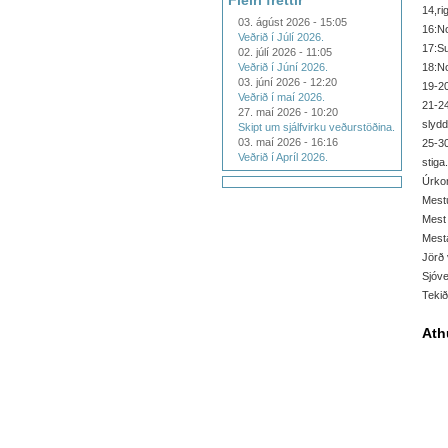
Fleiri fréttir
14,ri
03. ágúst 2026 - 15:05
16:No
Veðrið í Júlí 2026.
17:Su
02. júlí 2026 - 11:05
Veðrið í Júní 2026.
18:No
03. júní 2026 - 12:20
19-20
Veðrið í maí 2026.
21-2
27. maí 2026 - 10:20
slydd
Skipt um sjálfvirku veðurstöðina.
03. maí 2026 - 16:16
25-30
Veðrið í Apríl 2026.
stiga.
Úrkom
Mestu
Mest 
Mesta
Jörð 
Sjóve
Tekið
Ath