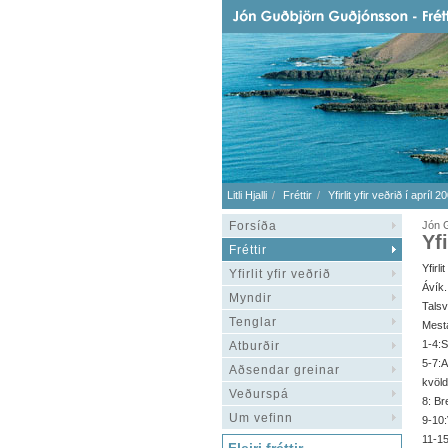
Litli Hjalli
Fréttir
Yfirlit yfir veðrið í apríl 2
Forsíða
Jón G
Yfi
Fréttir
Yfirl
Yfirlit yfir veðrið
Ávík.
Myndir
Talsv
Tenglar
Mesta
1-4:S
Atburðir
5-7:A
Aðsendar greinar
kvöld
Veðurspá
8: Br
Um vefinn
9-10:
11-1