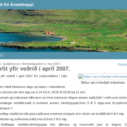
007.
. Guðjónsson | fimmtudagurinn 3. maí 2007
Prent
rlit yfir veðrið í apríl 2007.
it yfir veðrið í apríl 2007 frá veðurstöðinni í Litlu-
Sléttur sjór,Urðarfjall-Urðartindur.
ert mikill hitamunur dags og nætur í mánuðinum.
 úrkoma yfir einn dag var þ 24 frá kl, 09:00 til 18:00 þá 21 mm.
unnan og suðvestan allhvasst um tíma á þessum dögum annars kaldi,hlýtt í veðri,smá skúrir
ustlægar vindáttir,kaldi á stundum annars stinningsgola,frost 0 til 5 stiga,smá él,snjók
ið þann 7.
eytileg vindátt,kul eða gola,snjókoma snemma morguns enn skúrir um kvöldið,hiti 0 til 4 stig.
Vestan og suðvestan,kaldi,smá él,frost 2 til 5 stig.
5:Suðlægar vindáttir,stinningsgola enn allhvass og hvassviðri part úr dögum 