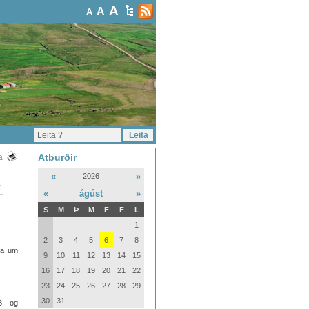
A
A
A
Atburðir
a
«
»
2026
«
ágúst
»
S
M
Þ
M
F
F
L
1
.
2
3
4
5
6
7
8
oma um
9
10
11
12
13
14
15
16
17
18
19
20
21
22
23
24
25
26
27
28
29
30
31
13 og