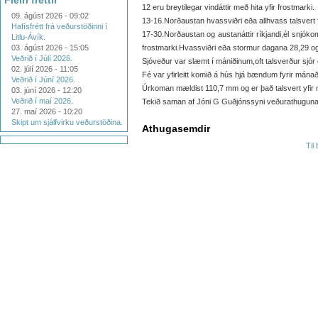
Fleiri fréttir
12 eru breytilegar vindáttir með hita yfir frostmarki.
09. ágúst 2026 - 09:02
13-16.Norðaustan hvassviðri eða allhvass talsvert f
Hafísfrétt frá veðurstöðinni í
17-30.Norðaustan og austanáttir ríkjandi,él snjókoma
Litlu-Ávík.
03. ágúst 2026 - 15:05
frostmarki.Hvassviðri eða stormur dagana 28,29 og
Veðrið í Júlí 2026.
Sjóveður var slæmt í mániðinum,oft talsverður sjór 
02. júlí 2026 - 11:05
Fé var yfirleitt komið á hús hjá bændum fyrir mánað
Veðrið í Júní 2026.
Úrkoman mældist 110,7 mm og er það talsvert yfir 
03. júní 2026 - 12:20
Veðrið í maí 2026.
Tekið saman af Jóni G Guðjónssyni veðurathugunarm
27. maí 2026 - 10:20
Skipt um sjálfvirku veðurstöðina.
Athugasemdir
Til