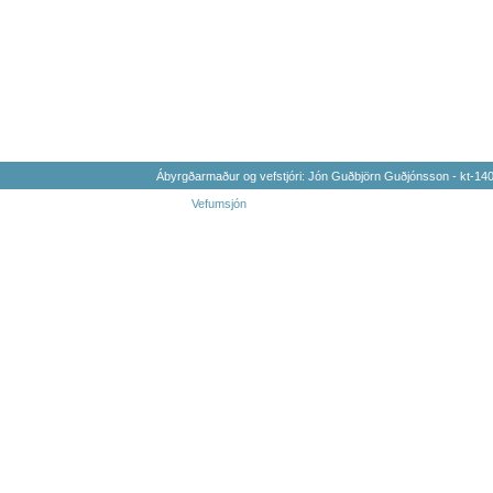
Ábyrgðarmaður og vefstjóri: Jón Guðbjörn Guðjónsson - kt-1
Vefumsjón