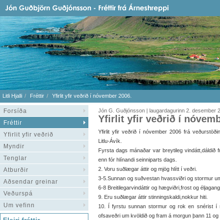
Litli Hjalli
Fréttir
Yfirlit yfir veðrið í nóvember 2006.
Forsíða
Jón G. Guðjónsson | laugardagurinn 2. desember 
Yfirlit yfir veðrið í nóvem
Fréttir
Yfirlit yfir veðrið í nóvember 2006 frá veðurstöðin
Yfirlit yfir veðrið
Litlu-Ávík.
Myndir
Fyrsta dags mánaðar var breytileg vindátt,dáldið f
Tenglar
enn fór hlínandi seinniparts dags.
2. Voru suðlægar áttir og mjög hlítt í veðri.
Atburðir
3-5.Sunnan og suðvestan hvassviðri og stormur um
Aðsendar greinar
6-8 Breitilegarvindáttir og hægviðri,frost og éljagang
Veðurspá
9. Eru suðlægar áttir stinningskaldi,nokkur hiti.
Um vefinn
10. Í fyrstu sunnan stormur og rok en snérist í
ofsaveðri um kvöldið og fram á morgun þann 11 og 