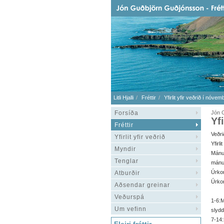
Litli Hjalli
Fréttir
Yfirlit yfir veðrið í nóve
Forsíða
Jón 
Yf
Fréttir
Veðri
Yfirlit yfir veðrið
Yfirli
Myndir
Mánuð
Tenglar
mánuð
Úrko
Atburðir
Úrko
Aðsendar greinar
Veðurspá
1-6:
Um vefinn
slydd
7-14: