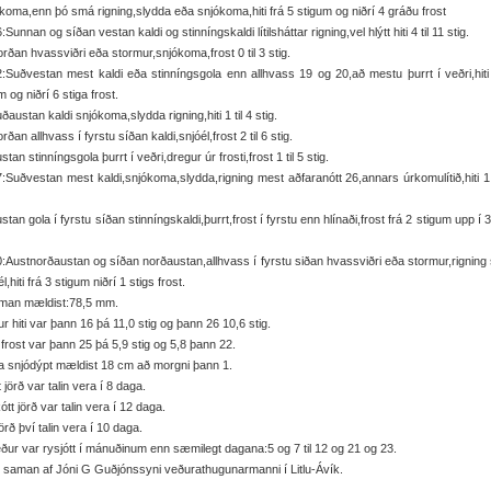
 úrkoma,enn þó smá rigning,slydda eða snjókoma,hiti frá 5 stigum og niðrí 4 gráðu frost
:Sunnan og síðan vestan kaldi og stinníngskaldi lítilsháttar rigning,vel hlýtt hiti 4 til 11 stig.
rðan hvassviðri eða stormur,snjókoma,frost 0 til 3 stig.
:Suðvestan mest kaldi eða stinníngsgola enn allhvass 19 og 20,að mestu þurrt í veðri,hiti
m og niðrí 6 stiga frost.
ðaustan kaldi snjókoma,slydda rigning,hiti 1 til 4 stig.
rðan allhvass í fyrstu síðan kaldi,snjóél,frost 2 til 6 stig.
stan stinníngsgola þurrt í veðri,dregur úr frosti,frost 1 til 5 stig.
:Suðvestan mest kaldi,snjókoma,slydda,rigning mest aðfaranótt 26,annars úrkomulítið,hiti 1 
stan gola í fyrstu síðan stinníngskaldi,þurrt,frost í fyrstu enn hlínaði,frost frá 2 stigum upp í 3
:Austnorðaustan og síðan norðaustan,allhvass í fyrstu siðan hvassviðri eða stormur,rigning
,hiti frá 3 stigum niðrí 1 stigs frost.
man mældist:78,5 mm.
r hiti var þann 16 þá 11,0 stig og þann 26 10,6 stig.
frost var þann 25 þá 5,9 stig og 5,8 þann 22.
 snjódýpt mældist 18 cm að morgni þann 1.
t jörð var talin vera í 8 daga.
ótt jörð var talin vera í 12 daga.
örð því talin vera í 10 daga.
ður var rysjótt í mánuðinum enn sæmilegt dagana:5 og 7 til 12 og 21 og 23.
 saman af Jóni G Guðjónssyni veðurathugunarmanni í Litlu-Ávík.