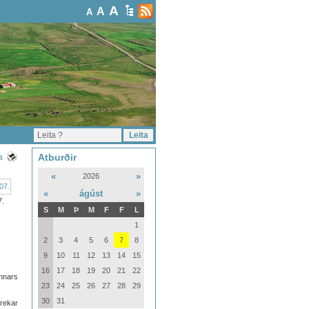
A
A
A
Atburðir
a
«
»
2026
«
ágúst
»
7.
S
M
Þ
M
F
F
L
1
2
3
4
5
6
7
8
9
10
11
12
13
14
15
16
17
18
19
20
21
22
nnars
23
24
25
26
27
28
29
30
31
frekar