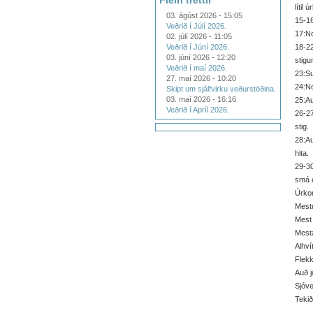
Fleiri fréttir
lítil
03. ágúst 2026 - 15:05
15-16
Veðrið í Júlí 2026.
17:No
02. júlí 2026 - 11:05
Veðrið í Júní 2026.
18-22
03. júní 2026 - 12:20
stigu
Veðrið í maí 2026.
23:Su
27. maí 2026 - 10:20
24:No
Skipt um sjálfvirku veðurstöðina.
03. maí 2026 - 16:16
25:Au
Veðrið í Apríl 2026.
26-27
stig.
28:Au
hita.
29-30
smá él
Úrko
Mestu
Mest 
Mesta
Alhví
Flekk
Auð j
Sjóve
Tekið