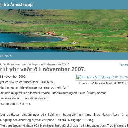
mber 2007.
G. Guðjónsson | sunnudagurinn 2. desember 2007
Prent
irlit yfir veðrið í nóvember 2007.
ð í nóvember 2007.
t yfir veðrið frá veðurstöðinni í Litlu-Ávík.
Kambur við Reykjarfjörð.01-12-200
urinn var umhleypingasamur eins og tveir fyrri
ir, enn mjög miklar hitasveiflur voru í mánuðinum og ekki eins úrkomusamur.
mulausir dagar í mánuðinum voru 8.
man mældist 78.5 mm.
Mest suðlægar vindáttir,gola eða kaldi enn hvassviðri um tíma 3 og 6,þurrt þann 1 a
a,rigning eða skúrir og él,frost var þann 1 hiti frá -6 stig upp í +8 stig.
Mest vestlægar vindáttir eða breytilegar,hægviðri,kul upp í stinníngsgolu,þurrt 7 og 8 annars 