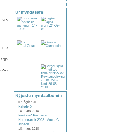
Úr myndasafni
 frá 8
til 10
 stiga
 síðan
Nýjustu myndaalbúmin
07. ágúst 2010
Rekaferð.
10. mars 2010
Ferð með Reimari á
Hornstrandir 2008 - Ágúst G.
Atlason
10. mars 2010