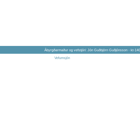
Ábyrgðarmaður og vefstjóri: Jón Guðbjörn Guðjónsson - kt-1
Vefumsjón