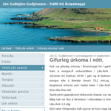
Litli Hjalli
Yfirlit yfir veðrið
Gífurleg úrkoma í nótt.
Forsíða
Jón G. Guðjónsson | sunnudagurinn 4. september 
Gífurleg úrkoma í nótt.
Fréttir
Það var gífurleg úrkoma í Árneshreppi frá í gær
Yfirlit yfir veðrið
fram á morgun.Á veðurstöðinni í Litlu-Ávík 
Myndir
úrkoman frá klukkan 18:00 í gær og til klukkan
Tenglar
morgun eða á fimmtán tímum 70,1 mm,og 
langmesta úrkoma sem mælst hefur í Litlu-Ávík 
Atburðir
tíma eða eina nótt.
Aðsendar greinar
Samkvæmt gagnabrunni Veðurstofu Íslands var n
Veðurspá
Mjög kalt var líka á Ströndum í nótt,kaldast á Hornb
Um vefinn
Litlu-Ávík 4,4 stig.
Ekki hefur fréttamaður haft spurnir af hvort vegir